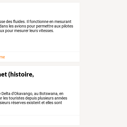
sse des fluides. Il fonctionne en mesurant
 dans les avions pour permettre aux pilotes
eaux pour mesurer leurs vitesses.
sme
et (histoire,
e
Delta
d'Okavango,
au
Botswana,
en
ur
les
touristes
depuis
plusieurs
années
sieurs
réserves
existent
et
elles
sont