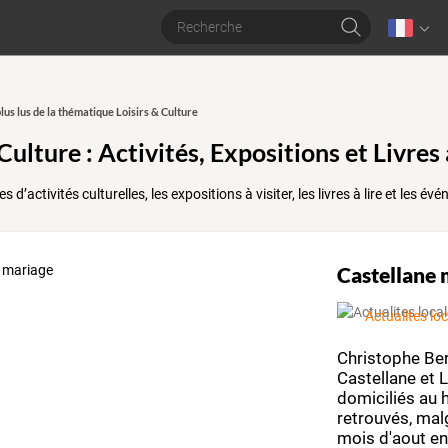
plus lus de la thématique Loisirs & Culture
 Culture : Activités, Expositions et Livr
 d’activités culturelles, les expositions à visiter, les livres à lire et les 
Castellane 
Actualites lo
Christophe
Ber
Castellane
et
L
domiciliés
au
h
retrouvés,
mal
mois
d'aout
e