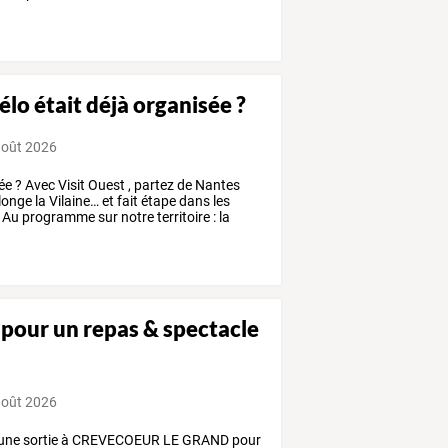
élo était déjà organisée ?
août 2026
ée
?
Avec
Visit
Ouest
,
partez
de
Nantes
longe
la
Vilaine…
et
fait
étape
dans
les
Au
programme
sur
notre
territoire
:
la
 pour un repas & spectacle
août 2026
une
sortie
à
CREVECOEUR
LE
GRAND
pour