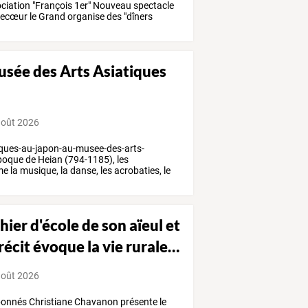
ociation
"François
1er"
Nouveau
spectacle
vecœur
le
Grand
organise
des
"dîners
usée des Arts Asiatiques
août 2026
ques-au-japon-au-musee-des-arts-
époque
de
Heian
(794-1185),
les
me
la
musique,
la
danse,
les
acrobaties,
le
hier
d'école
de
son
aïeul
et
récit
évoque
la
vie
rurale
…
août 2026
onnés
Christiane
Chavanon
présente
le