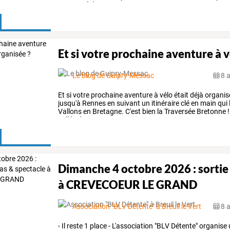
rencontré
des
…
Et si votre prochaine aventure à v
Le blog de Guipry-Messac
8 
Et
si
votre
prochaine
aventure
à
vélo
était
déjà
organis
jusqu'à
Rennes
en
suivant
un
itinéraire
clé
en
main
qui
Vallons
en
Bretagne.
C'est
bien
la
Traversée
Bretonne
!
vallée
de
…
Dimanche 4 octobre 2026 : sortie
à CREVECOEUR LE GRAND
Association "BLV Détente" à Breuil le Vert
8 
-
Il
reste
1
place
-
L'association
"BLV
Détente"
organise