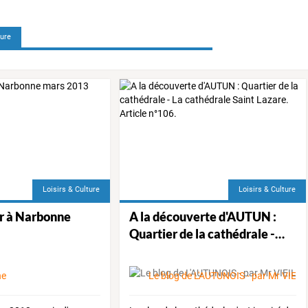
sous
les
klaxo
ture
Loisirs & Culture
Loisirs & Culture
ur à Narbonne
A
la
découverte
d'AUTUN
:
Quartier
de
la
cathédrale
-
…
ne
Le blog de L'AUTUNOIS - par Mr VIEIL