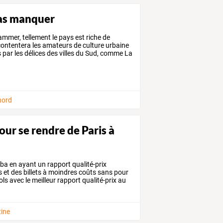
 pas manquer
ammer,
tellement
le
pays
est
riche
de
ontentera
les
amateurs
de
culture
urbaine
s
par
les
délices
des
villes
du
Sud,
comme
La
nord
our se rendre de Paris à
ba
en
ayant
un
rapport
qualité-prix
s
et
des
billets
à
moindres
coûts
sans
pour
ols
avec
le
meilleur
rapport
qualité-prix
au
tine