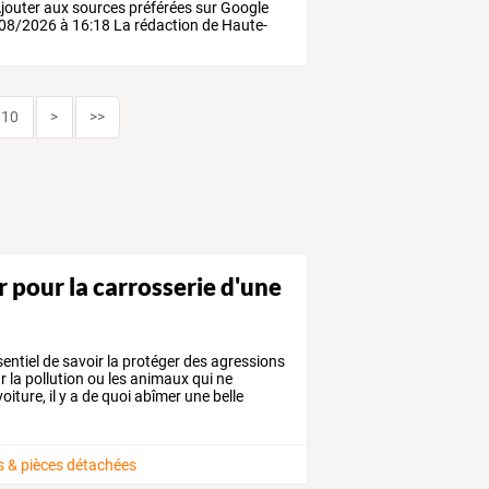
jouter
aux
sources
préférées
sur
Google
08/2026
à
16:18
La
rédaction
de
Haute-
10
>
>>
 pour la carrosserie d'une
entiel
de
savoir
la
protéger
des
agressions
r
la
pollution
ou
les
animaux
qui
ne
oiture,
il
y
a
de
quoi
abîmer
une
belle
s & pièces détachées