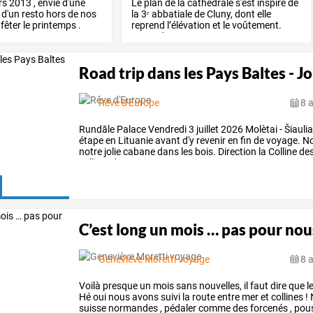
rs
2013
,
envie
d'une
Le
plan
de
la
cathédrale
s'est
inspiré
de
d'un
resto
hors
de
nos
la
3ᵉ
abbatiale
de
Cluny,
dont
elle
fêter
le
printemps
.
reprend
l’élévation
et
le
voûtement.
Cependant,
…
Road trip dans les Pays Baltes - J
Rêve d'Europe
8 
Rundāle
Palace
Vendredi
3
juillet
2026
Molètai
-
Šiaulia
étape
en
Lituanie
avant
d'y
revenir
en
fin
de
voyage.
N
notre
jolie
cabane
dans
les
bois.
Direction
la
Colline
de
milliers
de
croix
sont
…
C’est long un mois … pas pour nou
Geneviève Moretti voyage
8 
Voilà
presque
un
mois
sans
nouvelles,
il
faut
dire
que
l
Hé
oui
nous
avons
suivi
la
route
entre
mer
et
collines
!
suisse
normandes
,
pédaler
comme
des
forcenés
,
pou