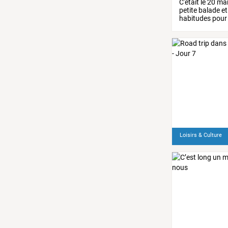
C'était
le
20
ma
petite
balade
et
habitudes
pour
Nous
…
Loisirs & Culture