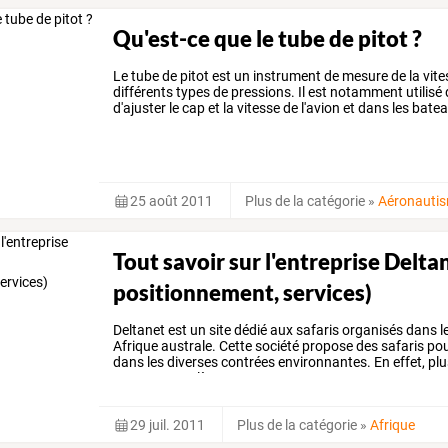
Qu'est-ce que le tube de pitot ?
Le tube de pitot est un instrument de mesure de la vite
différents types de pressions. Il est notamment utilisé
d'ajuster le cap et la vitesse de l'avion et dans les bat
25 août 2011
Plus de la catégorie
»
Aéronauti
Tout savoir sur l'entreprise Deltan
positionnement, services)
Deltanet
est
un
site
dédié
aux
safaris
organisés
dans
l
Afrique
australe.
Cette
société
propose
des
safaris
po
dans
les
diverses
contrées
environnantes.
En
effet,
plu
surtout
complètement
…
29 juil. 2011
Plus de la catégorie
»
Afrique