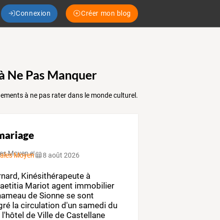
Connexion
Créer mon blog
es à Ne Pas Manquer
événements à ne pas rater dans le monde culturel.
mariage
cales Moyen et Haut Verdon...
8 août 2026
nard,
Kinésithérapeute
à
aetitia
Mariot
agent
immobilier
ameau
de
Sionne
se
sont
gré
la
circulation
d'un
samedi
du
n
l'hôtel
de
Ville
de
Castellane