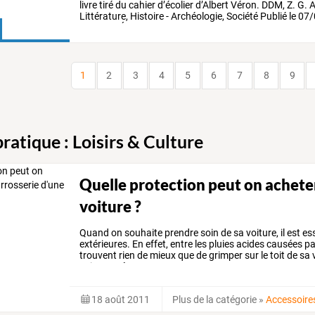
livre
tiré
du
cahier
d’écolier
d’Albert
Véron.
DDM,
Z.
G.
A
Littérature,
Histoire
-
Archéologie,
Société
Publié
le
07/
Garonne
Écouter
…
1
2
3
4
5
6
7
8
9
ratique : Loisirs & Culture
Quelle protection peut on acheter
voiture ?
Quand
on
souhaite
prendre
soin
de
sa
voiture,
il
est
ess
extérieures.
En
effet,
entre
les
pluies
acides
causées
pa
trouvent
rien
de
mieux
que
de
grimper
sur
le
toit
de
sa
v
peinture
récente.
…
18 août 2011
Plus de la catégorie
»
Accessoire