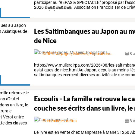
participer
au
"REPAS
&
SPECTACLE"
proposé
par
l'ass
2026
&&&&&&&&&&
'
Association
François
1er
de
Crè
spectacles"
…
Les Saltimbanques au Japon au m
de Nice
DIRPA Voyages, Musées, Expositions
8 
https://www.mullerdirpa.com/2026/08/les-saltimban
asiatiques-de-nice.html
Au
Japon,
depuis
au
moins
l’
saltimbanques
exercent
diverses
activités
de
rue
com
jonglage
et
autres
tours
de
magie
en
…
Escoulis
-
La
famille
retrouve
le
ca
couche
ses
écrits
dans
un
livre,
le
Comminges-actus
8 
Le
livre
est
en
vente
chez
Manpresse
à
Mane
31260
Ab