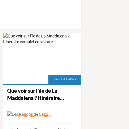
ns
et
…
Loisirs & Culture
Que
voir
sur
l'île
de
La
Maddalena
?
Itinéraire
…
LARD Patrick
Les Randos de Caco