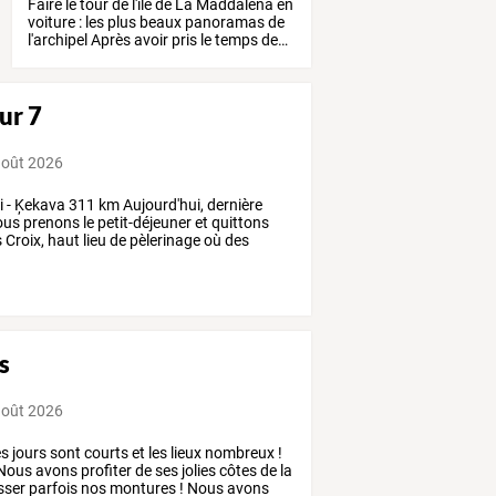
Faire
le
tour
de
l'île
de
La
Maddalena
en
voiture
:
les
plus
beaux
panoramas
de
l'archipel
Après
avoir
pris
le
temps
de
…
our 7
août 2026
i
-
Ķekava
311
km
Aujourd'hui,
dernière
ous
prenons
le
petit-déjeuner
et
quittons
s
Croix,
haut
lieu
de
pèlerinage
où
des
s
août 2026
es
jours
sont
courts
et
les
lieux
nombreux
!
Nous
avons
profiter
de
ses
jolies
côtes
de
la
sser
parfois
nos
montures
!
Nous
avons