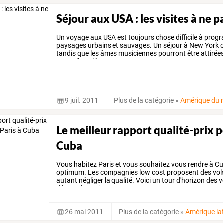
Séjour aux USA : les visites à ne
Un
voyage
aux
USA
est
toujours
chose
difficile
à
progr
paysages
urbains
et
sauvages.
Un
séjour
à
New
York
c
tandis
que
les
âmes
musiciennes
pourront
être
attirée
Nouvelle-Orléans.
Nous
…
9 juil. 2011
Plus de la catégorie
»
Amérique du 
Le meilleur rapport qualité-prix p
Cuba
Vous
habitez
Paris
et
vous
souhaitez
vous
rendre
à
Cu
optimum.
Les
compagnies
low
cost
proposent
des
vol
autant
négliger
la
qualité.
Voici
un
tour
d'horizon
des
v
départ
de
Paris
pour
…
26 mai 2011
Plus de la catégorie
»
Amérique la