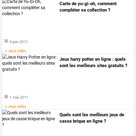
Carte de yu-gi-oh, comment
compléter sa collection ?
6 juin 2011
»
Jeux vidéo
Jeux harry potter en ligne : quels
sont les meilleurs sites gratuits ?
1 mai 2011
»
Jeux vidéo
Quels sont les meilleurs jeux de
casse brique en ligne ?