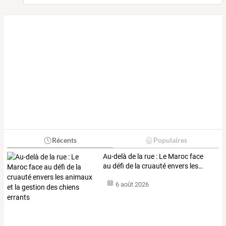
Récents
Populaires
Au-delà
de
la
rue
:
Le
Maroc
face
au
défi
de
la
cruauté
envers
les
…
6 août 2026