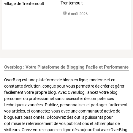
Trentemoult
6 août 2026
Overblog : Votre Plateforme de Blogging Facile et Performante
OverBlog est une plateforme de blogs en ligne, moderne et en
constante évolution, conçue pour vous permettre de créer et gérer
facilement votre propre blog. Avec OverBlog, lancez votre blog
personnel ou professionnel sans nécessiter de compétences
techniques avancées. Publiez, personnalisez et partagez facilement
vos articles, et connectez-vous avec une communauté active de
blogueurs passionnés. Découvrez des outils puissants pour
optimiser le référencement de vos publications et attirer plus de
visiteurs. Créez votre espace en ligne dès aujourd'hui avec OverBlog