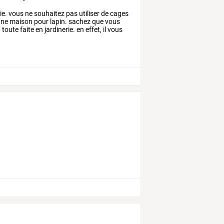
e.
vous
ne
souhaitez
pas
utiliser
de
cages
ne
maison
pour
lapin.
sachez
que
vous
n
toute
faite
en
jardinerie.
en
effet,
il
vous