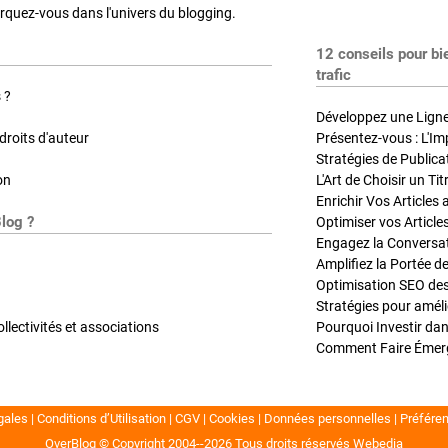
quez-vous dans l'univers du blogging.
12 conseils pour bi
trafic
 ?
Développez une Ligne 
roits d'auteur
Présentez-vous : L'Im
on
L'Art de Choisir un Ti
Blog ?
Optimiser vos Article
Engagez la Conversati
Amplifiez la Portée de
ollectivités et associations
gales
Conditions d’Utilisation
CGV
Cookies
Données personnelles
Préfére
OverBlog © Copyright 2004--2026
Tous droits réservés
Webedia