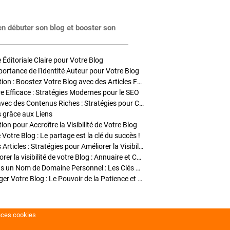
en débuter son blog et booster son
Éditoriale Claire pour Votre Blog
portance de l'Identité Auteur pour Votre Blog
Stratégies de Publication : Boostez Votre Blog avec des Articles Fréquents et Exclusifs
tre Efficace : Stratégies Modernes pour le SEO
Enrichir Vos Articles avec des Contenus Riches : Stratégies pour Captiver et Optimiser
s grâce aux Liens
on pour Accroître la Visibilité de Votre Blog
 Votre Blog : Le partage est la clé du succès !
Optimisation SEO des Articles : Stratégies pour Améliorer la Visibilité de Votre Blog
Stratégies pour améliorer la visibilité de votre Blog : Annuaire et Collaborations
Pourquoi Investir dans un Nom de Domaine Personnel : Les Clés de la Réussite de Votre Blog
Comment Faire Émerger Votre Blog : Le Pouvoir de la Patience et de la Persévérance
nces cookies