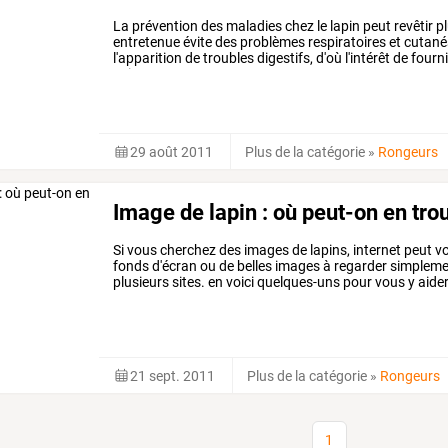
La
prévention
des
maladies
chez
le
lapin
peut
revêtir
pl
entretenue
évite
des
problèmes
respiratoires
et
cutané
l'apparition
de
troubles
digestifs,
d'où
l'intérêt
de
fourni
saine
…
29 août 2011
Plus de la catégorie
»
Rongeurs
Image de lapin : où peut-on en tro
Si vous cherchez des images de lapins, internet peut vo
fonds d'écran ou de belles images à regarder simplement
plusieurs sites. en voici quelques-uns pour vous y aider
21 sept. 2011
Plus de la catégorie
»
Rongeurs
1