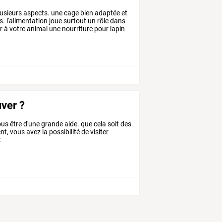
usieurs
aspects.
une
cage
bien
adaptée
et
s.
l'alimentation
joue
surtout
un
rôle
dans
r
à
votre
animal
une
nourriture
pour
lapin
uver ?
us être d'une grande aide. que cela soit des
, vous avez la possibilité de visiter
.