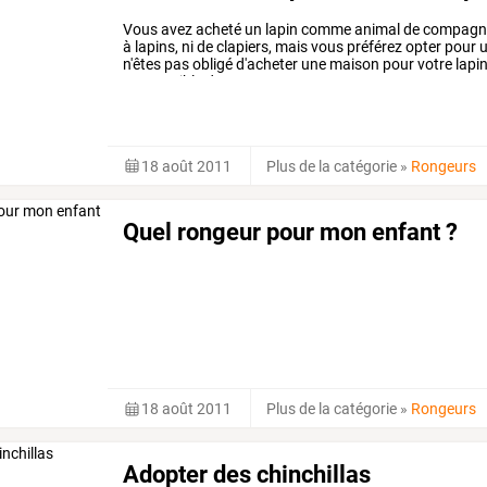
Vous
avez
acheté
un
lapin
comme
animal
de
compagni
à
lapins,
ni
de
clapiers,
mais
vous
préférez
opter
pour
u
n'êtes
pas
obligé
d'acheter
une
maison
pour
votre
lapi
est
possible
de
…
18 août 2011
Plus de la catégorie
»
Rongeurs
Quel rongeur pour mon enfant ?
18 août 2011
Plus de la catégorie
»
Rongeurs
Adopter des chinchillas