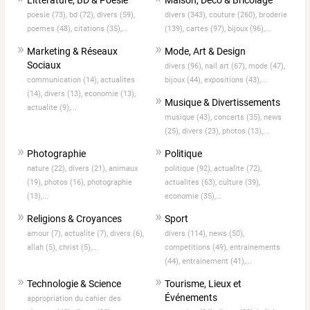
poesie (73),
bd (72),
divers (59),
divers (343),
couture (260),
broderie
poemes (48),
citations (35),...
(139),
cartes (97),
bijoux (96),...
Marketing & Réseaux
Mode, Art & Design
Sociaux
divers (96),
nail art (67),
mode (47),
communication (14),
actualites
bijoux (44),
expositions (43),...
(14),
divers (13),
economie (13),
Musique & Divertissements
actualite (9),...
musique (43),
concerts (35),
news
(25),
divers (23),
photos (13),...
Photographie
Politique
nature (22),
divers (21),
animaux
politique (92),
actualite (72),
(19),
photos (16),
photographie
actualites (63),
culture (39),
(13),...
economie (35),...
Religions & Croyances
Sport
amour (7),
actualite (7),
divers (6),
divers (114),
news (50),
allah (5),
christ (5),...
competitions (49),
entrainements
(44),
entrainement (41),...
Technologie & Science
Tourisme, Lieux et
Événements
appropriation du cahier des