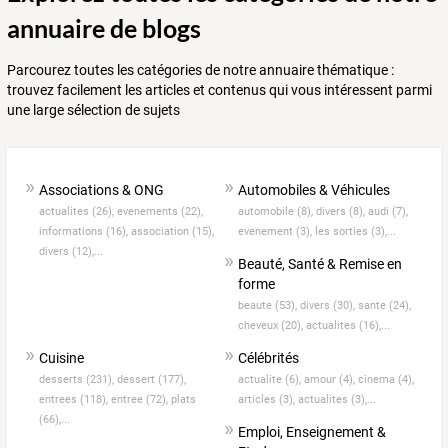
annuaire de blogs
Parcourez toutes les catégories de notre annuaire thématique :
trouvez facilement les articles et contenus qui vous intéressent parmi
une large sélection de sujets
Associations & ONG
Automobiles & Véhicules
actualites (26),
evenements (22),
automobile (8),
divers (8),
audi (7),
informations (16),
association (15),
evenement (3),
les sorties (3),...
divers (12),...
Beauté, Santé & Remise en
forme
beaute (53),
divers (30),
sante (24),
cheveux (20),
actualites (16),...
Cuisine
Célébrités
desserts (231),
dessert (177),
actualite (6),
amour (4),
cinema (4),
entrees (118),
entree (72),
plats
articles (3),
actualites (3),...
(66),...
Emploi, Enseignement &