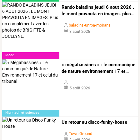
Rando
baladins
jeudi
6
aout
2026
.
le
mont
pravouta
en
images.
plus
…
baladins-unrpa-moirans
3 août 2026
Mode
«
mégabassines
»
:
le
communiqué
de
nature
environnement
17
et
…
5 août 2026
High-tech et sciences
Un retour au disco-funky-house
Town Ground
3 août 2026