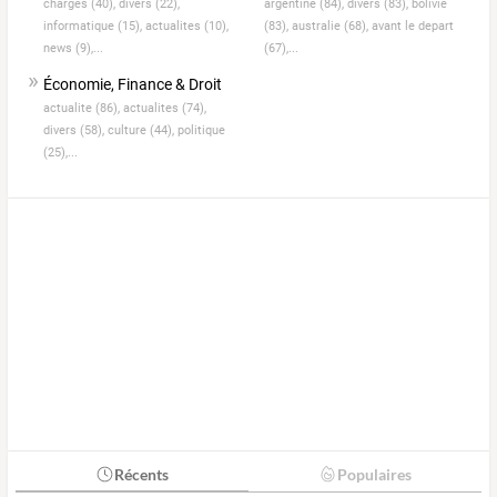
charges (40),
divers (22),
argentine (84),
divers (83),
bolivie
informatique (15),
actualites (10),
(83),
australie (68),
avant le depart
news (9),...
(67),...
Économie, Finance & Droit
actualite (86),
actualites (74),
divers (58),
culture (44),
politique
(25),...
Récents
Populaires