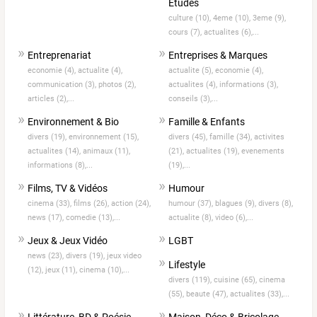
Etudes
culture (10),
4eme (10),
3eme (9),
cours (7),
actualites (6),...
Entreprenariat
Entreprises & Marques
economie (4),
actualite (4),
actualite (5),
economie (4),
communication (3),
photos (2),
actualites (4),
informations (3),
articles (2),...
conseils (3),...
Environnement & Bio
Famille & Enfants
divers (19),
environnement (15),
divers (45),
famille (34),
activites
actualites (14),
animaux (11),
(21),
actualites (19),
evenements
informations (8),...
(19),...
Films, TV & Vidéos
Humour
cinema (33),
films (26),
action (24),
humour (37),
blagues (9),
divers (8),
news (17),
comedie (13),...
actualite (8),
video (6),...
Jeux & Jeux Vidéo
LGBT
news (23),
divers (19),
jeux video
Lifestyle
(12),
jeux (11),
cinema (10),...
divers (119),
cuisine (65),
cinema
(55),
beaute (47),
actualites (33),...
Littérature, BD & Poésie
Maison, Déco & Bricolage