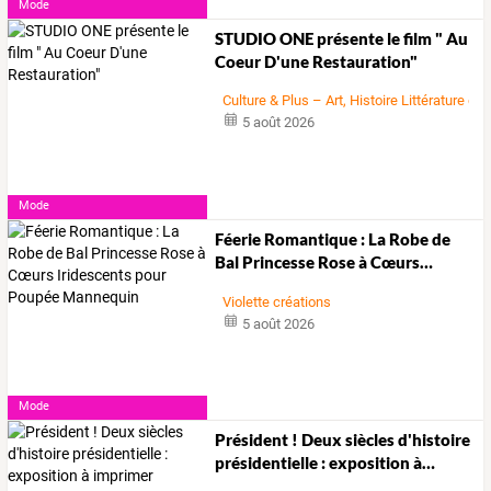
Mode
STUDIO ONE présente le film " Au
Coeur D'une Restauration"
Culture & Plus – Art, Histoire Littérature et
5 août 2026
Mode
Féerie
Romantique
:
La
Robe
de
Bal
Princesse
Rose
à
Cœurs
…
Violette créations
5 août 2026
Mode
Président
!
Deux
siècles
d'histoire
présidentielle
:
exposition
à
…