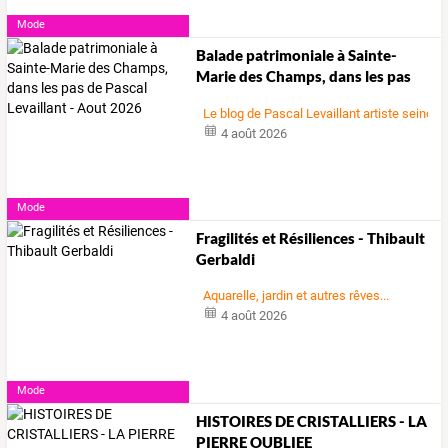
Mode
Balade
patrimoniale
à
Sainte-
Marie
des
Champs,
dans
les
pas
de
…
Le blog de Pascal Levaillant artiste seinoma
4 août 2026
Mode
Fragilités et Résiliences - Thibault
Gerbaldi
Aquarelle, jardin et autres rêves...
4 août 2026
Mode
HISTOIRES DE CRISTALLIERS - LA
PIERRE OUBLIEE