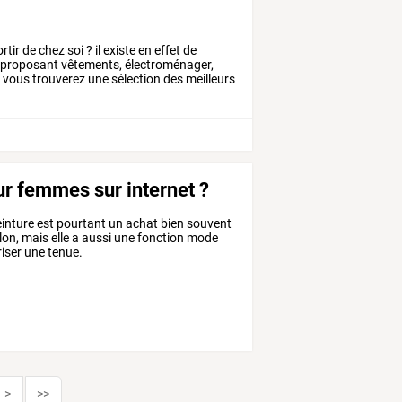
rtir
de
chez
soi
?
il
existe
en
effet
de
proposant
vêtements,
électroménager,
,
vous
trouverez
une
sélection
des
meilleurs
r femmes sur internet ?
einture est pourtant un achat bien souvent
alon, mais elle a aussi une fonction mode
riser une tenue.
>
>>