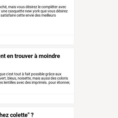
ché,
mais
vous
désirez
le
compléter
avec
r
une
casquette
new
york
que
vous
désirez
satisfaire
cette
envie
des
meilleurs
ent en trouver à moindre
que
c'est
tout
à
fait
possible
grâce
aux
vert,
bleus,
noisette,
mais
aussi
des
coloris
es
lentilles
avec
des
imprimés.
pour
étonner,
hez colette" ?