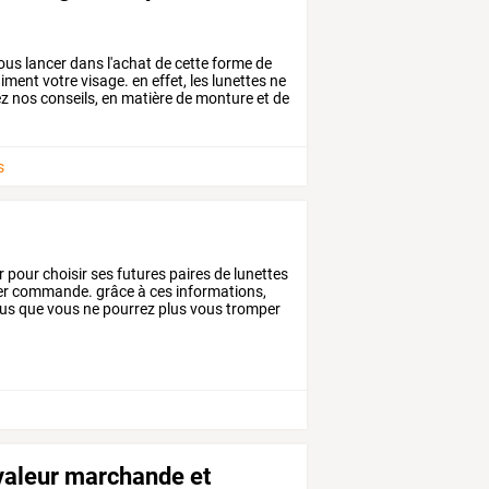
ous
lancer
dans
l'achat
de
cette
forme
de
aiment
votre
visage.
en
effet,
les
lunettes
ne
ez
nos
conseils,
en
matière
de
monture
et
de
s
r
pour
choisir
ses
futures
paires
de
lunettes
er
commande.
grâce
à
ces
informations,
us
que
vous
ne
pourrez
plus
vous
tromper
 valeur marchande et