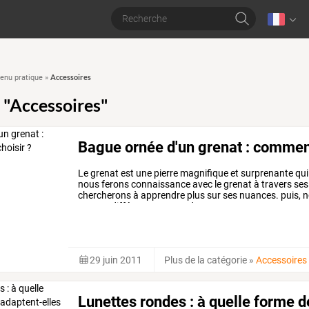
Accessoires
enu pratique
»
 "Accessoires"
Bague ornée d'un grenat : comment
Le
grenat
est
une
pierre
magnifique
et
surprenante
qui
nous
ferons
connaissance
avec
le
grenat
à
travers
ses
chercherons
à
apprendre
plus
sur
ses
nuances.
puis,
n
trouver
différentes
sortes
de
…
29 juin 2011
Plus de la catégorie
»
Accessoires
Lunettes rondes : à quelle forme d