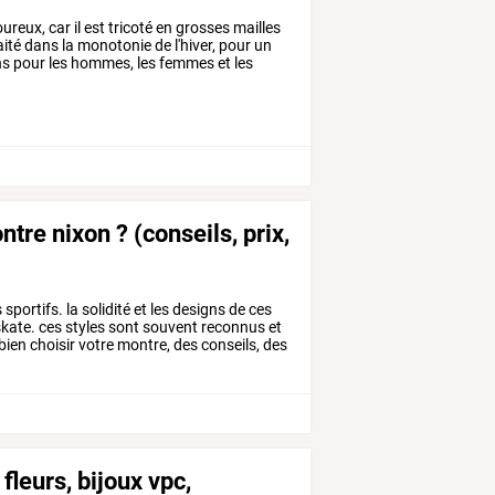
oureux,
car
il
est
tricoté
en
grosses
mailles
ité
dans
la
monotonie
de
l'hiver,
pour
un
ns
pour
les
hommes,
les
femmes
et
les
tre nixon ? (conseils, prix,
ortifs. la solidité et les designs de ces
skate. ces styles sont souvent reconnus et
bien choisir votre montre, des conseils, des
fleurs, bijoux vpc,