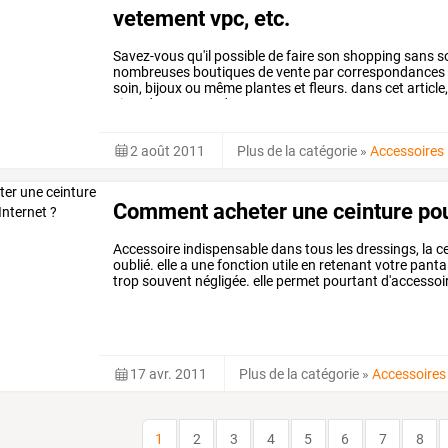
vetement vpc, etc.
Savez-vous
qu'il
possible
de
faire
son
shopping
sans
so
nombreuses
boutiques
de
vente
par
correspondances
soin,
bijoux
ou
même
plantes
et
fleurs.
dans
cet
article
sites
de
vpc
avec
des
…
2 août 2011
Plus de la catégorie
»
Accessoires
Comment acheter une ceinture pou
Accessoire indispensable dans tous les dressings, la c
oublié. elle a une fonction utile en retenant votre pant
trop souvent négligée. elle permet pourtant d'accessoi
17 avr. 2011
Plus de la catégorie
»
Accessoires
1
2
3
4
5
6
7
8