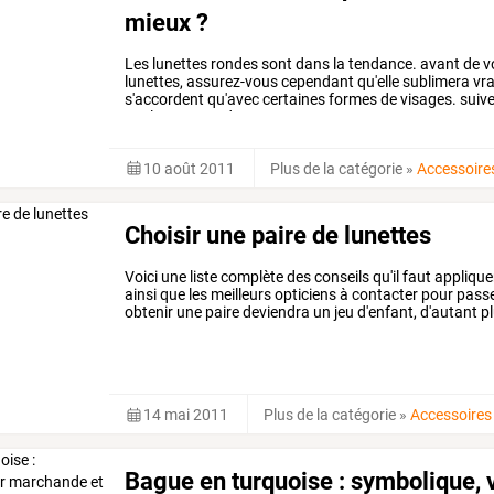
mieux ?
Les
lunettes
rondes
sont
dans
la
tendance.
avant
de
v
lunettes,
assurez-vous
cependant
qu'elle
sublimera
vr
s'accordent
qu'avec
certaines
formes
de
visages.
suiv
couleur,
avant
de
…
10 août 2011
Plus de la catégorie
»
Accessoire
Choisir une paire de lunettes
Voici
une
liste
complète
des
conseils
qu'il
faut
applique
ainsi
que
les
meilleurs
opticiens
à
contacter
pour
pass
obtenir
une
paire
deviendra
un
jeu
d'enfant,
d'autant
pl
dans
vos
choix
;
vous
…
14 mai 2011
Plus de la catégorie
»
Accessoires
Bague en turquoise : symbolique,