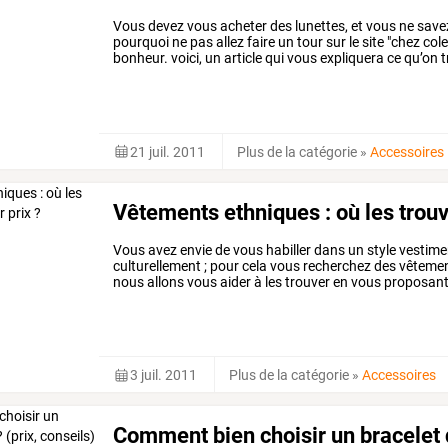
Vous devez vous acheter des lunettes, et vous ne savez 
pourquoi ne pas allez faire un tour sur le site "chez co
bonheur. voici, un article qui vous expliquera ce qu’on 
21 juil. 2011
Plus de la catégorie
»
Accessoires
Vêtements ethniques : où les trouv
Vous
avez
envie
de
vous
habiller
dans
un
style
vestime
culturellement
;
pour
cela
vous
recherchez
des
vêteme
nous
allons
vous
aider
à
les
trouver
en
vous
proposan
ce
type
de
produits
…
3 juil. 2011
Plus de la catégorie
»
Accessoires
Comment bien choisir un bracelet d