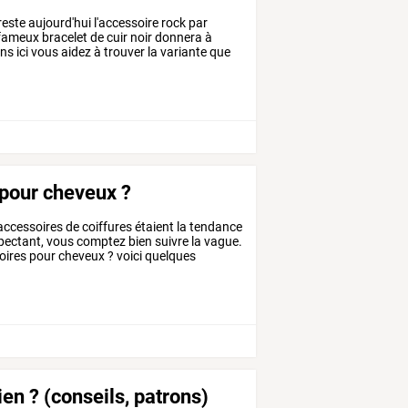
reste
aujourd'hui
l'accessoire
rock
par
fameux
bracelet
de
cuir
noir
donnera
à
ons
ici
vous
aidez
à
trouver
la
variante
que
pour cheveux ?
accessoires
de
coiffures
étaient
la
tendance
pectant,
vous
comptez
bien
suivre
la
vague.
oires
pour
cheveux
?
voici
quelques
en ? (conseils, patrons)