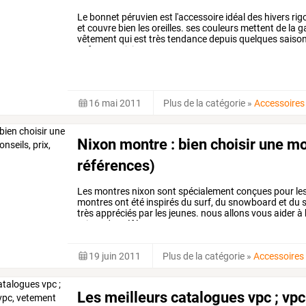
Le
bonnet
péruvien
est
l'accessoire
idéal
des
hivers
rig
et
couvre
bien
les
oreilles.
ses
couleurs
mettent
de
la
ga
vêtement
qui
est
très
tendance
depuis
quelques
saiso
enfants.
voici
…
16 mai 2011
Plus de la catégorie
»
Accessoires
Nixon montre : bien choisir une mon
références)
Les montres nixon sont spécialement conçues pour les sp
montres ont été inspirés du surf, du snowboard et du 
très appréciés par les jeunes. nous allons vous aider à 
prix et des références.
19 juin 2011
Plus de la catégorie
»
Accessoires
Les meilleurs catalogues vpc ; vpc 