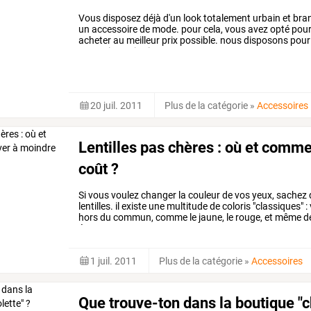
Vous
disposez
déjà
d'un
look
totalement
urbain
et
bran
un
accessoire
de
mode.
pour
cela,
vous
avez
opté
pou
acheter
au
meilleur
prix
possible.
nous
disposons
pour
magasins
qui
existent.
on
…
20 juil. 2011
Plus de la catégorie
»
Accessoires
Lentilles pas chères : où et comm
coût ?
Si
vous
voulez
changer
la
couleur
de
vos
yeux,
sachez
lentilles.
il
existe
une
multitude
de
coloris
"classiques"
:
hors
du
commun,
comme
le
jaune,
le
rouge,
et
même
d
épater,
ou
tout
…
1 juil. 2011
Plus de la catégorie
»
Accessoires
Que trouve-ton dans la boutique "c