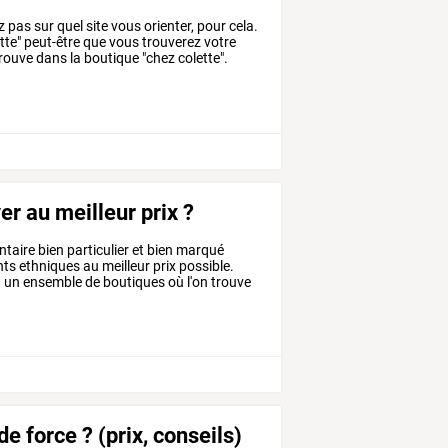
pas sur quel site vous orienter, pour cela.
lette" peut-être que vous trouverez votre
trouve dans la boutique "chez colette".
er au meilleur prix ?
ntaire
bien
particulier
et
bien
marqué
nts
ethniques
au
meilleur
prix
possible.
t
un
ensemble
de
boutiques
où
l'on
trouve
e force ? (prix, conseils)