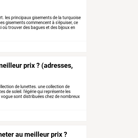
rt. les principaux gisements de la turquoise
 ses gisements commencent à s'épuiser, ce
ci où trouver des bagues et des bijoux en
eilleur prix ? (adresses,
llection
de
lunettes.
une
collection
de
tes
de
soleil.
l'égérie
qui
représente
les
s
vogue
sont
distribuées
chez
de
nombreux
eter au meilleur prix ?