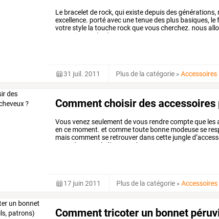
Le
bracelet
de
rock,
qui
existe
depuis
des
générations,
excellence.
porté
avec
une
tenue
des
plus
basiques,
le
votre
style
la
touche
rock
que
vous
cherchez.
nous
all
voue
aimerez
le
plus,
au
…
31 juil. 2011
Plus de la catégorie
»
Accessoires
Comment choisir des accessoires 
Vous
venez
seulement
de
vous
rendre
compte
que
les
en
ce
moment.
et
comme
toute
bonne
modeuse
se
res
mais
comment
se
retrouver
dans
cette
jungle
d’access
conseils
pour
révéler
toute
la
…
17 juin 2011
Plus de la catégorie
»
Accessoires
Comment tricoter un bonnet péruvi