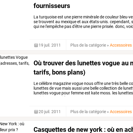
fournisseurs
La turquoise est une pierre minérale de couleur bleu-ve
se trouvent au mexique et aux états-unis. cependant,
qui ne l'empêche pas d'être une pierre prisée. donc, voi
turquoise.
19 juil. 2011
Plus de la catégorie
»
Accessoires
Où trouver des lunettes vogue au m
tarifs, bons plans)
Le
célèbre
magazine
vogue
nous
offre
une
très
belle
co
lunettes
de
vue
mais
aussi
une
belle
collection
de
lunet
lunettes
vogue
pour
femme
est
kate
moss.
les
lunette
opticiens.
ce
guide
va
vous
…
20 juil. 2011
Plus de la catégorie
»
Accessoires
Casquettes de new york : où en ach