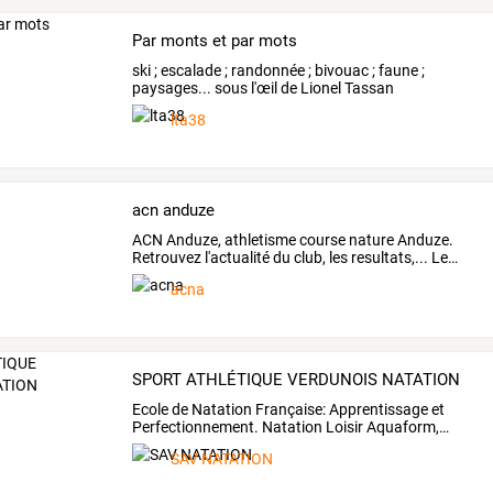
Par monts et par mots
ski ; escalade ; randonnée ; bivouac ; faune ;
paysages... sous l'œil de Lionel Tassan
lta38
acn anduze
ACN
Anduze,
athletisme
course
nature
Anduze.
Retrouvez
l'actualité
du
club,
les
resultats,...
Le
…
acna
SPORT ATHLÉTIQUE VERDUNOIS NATATION
Ecole
de
Natation
Française:
Apprentissage
et
Perfectionnement.
Natation
Loisir
Aquaform,
…
SAV NATATION