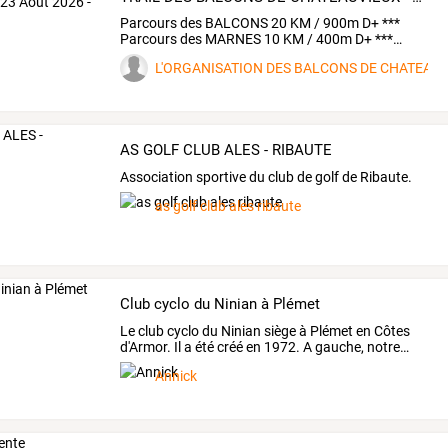
Parcours
des
BALCONS
20
KM
/
900m
D+
***
Parcours
des
MARNES
10
KM
/
400m
D+
***
…
L'ORGANISATION DES BALCONS DE CHATEAU
AS GOLF CLUB ALES - RIBAUTE
Association sportive du club de golf de Ribaute.
as golf club ales ribaute
Club cyclo du Ninian à Plémet
Le
club
cyclo
du
Ninian
siège
à
Plémet
en
Côtes
d'Armor.
Il
a
été
créé
en
1972.
A
gauche,
notre
…
Annick