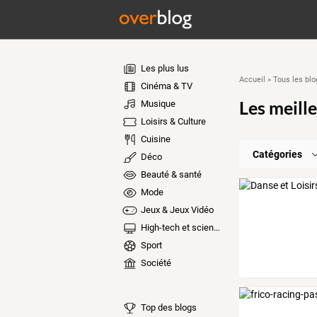
Les plus lus
Accueil
»
Tous les blo
Cinéma & TV
Les meille
Musique
Loisirs & Culture
Cuisine
Catégories
Déco
Beauté & santé
Mode
Jeux & Jeux Vidéo
High-tech et sciences
Sport
Société
Top des blogs