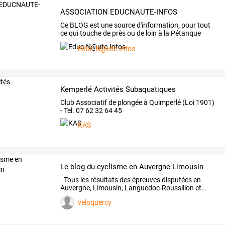
ASSOCIATION EDUCNAUTE-INFOS
Ce
BLOG
est
une
source
d'information,
pour
tout
ce
qui
touche
de
près
ou
de
loin
à
la
Pétanque
surtout
…
Educ.N@ute.Infos
Kemperlé Activités Subaquatiques
Club Associatif de plongée à Quimperlé (Loi 1901)
- Tel. 07 62 32 64 45
KAS
Le blog du cyclisme en Auvergne Limousin
-
Tous
les
résultats
des
épreuves
disputées
en
Auvergne,
Limousin,
Languedoc-Roussillon
et
…
veloquercy