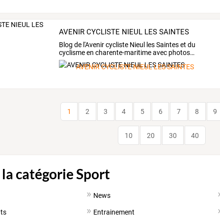
AVENIR CYCLISTE NIEUL LES SAINTES
Blog
de
l'Avenir
cycliste
Nieul
les
Saintes
et
du
cyclisme
en
charente-maritime
avec
photos
…
AVENIR CYCLISTE NIEUL LES SAINTES
1
2
3
4
5
6
7
8
9
10
20
30
40
 la catégorie Sport
News
ts
Entrainement