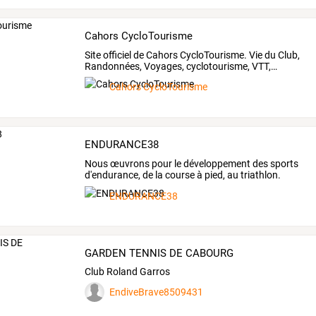
Cahors CycloTourisme
Site
officiel
de
Cahors
CycloTourisme.
Vie
du
Club,
Randonnées,
Voyages,
cyclotourisme,
VTT,
…
Cahors CycloTourisme
ENDURANCE38
Nous
œuvrons
pour
le
développement
des
sports
d'endurance,
de
la
course
à
pied,
au
triathlon.
Nous
…
ENDURANCE38
GARDEN TENNIS DE CABOURG
Club Roland Garros
EndiveBrave8509431