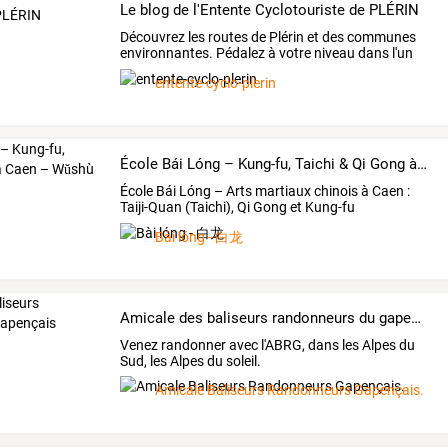
Le blog de l'Entente Cyclotouriste de PLÉRIN
Découvrez
les
routes
de
Plérin
et
des
communes
environnantes.
Pédalez
à
votre
niveau
dans
l'un
des
…
entente-cyclo-plerin
École Bái Lóng – Kung-fu, Taichi & Qi Gong à Caen – Wǔshù Guǎn dédié.
École
Bái
Lóng
–
Arts
martiaux
chinois
à
Caen
:
Taiji-Quan
(Taichi),
Qi
Gong
et
Kung-fu
enseignés
…
Bài lóng - 白龙
Amicale des baliseurs randonneurs du gapençais
Venez randonner avec l'ABRG, dans les Alpes du
Sud, les Alpes du soleil.
Amicale Baliseurs Randonneurs Gapençais.