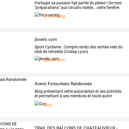
Partager
sa
passion
fait
partie
du
plaisir
!
De
mes
"préparations"
aux
circuits
visités...cette
fenêtre
a
…
frico-racing
jlsvelo.com
Sport Cyclisme : Compte rendu des sorties velo du
club de retraités (Codap Lyon)
jlsvelo.com
Avenir Fonsorbais Randonnée
Blog
présentant
cette
association
et
ses
activités
et
permettant
à
ses
membres
et
toute
autre
personne
…
Guy
TRAIL DES BALCONS DE CHATEAUVIEUX - 23 Août 2026 - 17ème édition