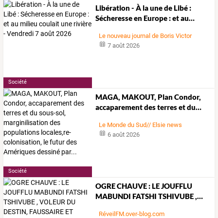
Libération
-
À
la
une
de
Libé
:
Sécheresse
en
Europe
:
et
au
…
Le nouveau journal de Boris Victor
7 août 2026
Société
MAGA,
MAKOUT,
Plan
Condor,
accaparement
des
terres
et
du
…
Le Monde du Sud// Elsie news
6 août 2026
Société
OGRE
CHAUVE
:
LE
JOUFFLU
MABUNDI
FATSHI
TSHIVUBE
,
…
RéveilFM.over-blog.com