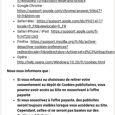
fr/windows-10-microsoft-edge-and-privacy
Google Chrome :
https://support.google.com/chrome/answer/95647?
hl=fr&hlrm=en
Safari Mac :
https://support.apple.com/kb/PH21411?
locale=fr_FR&viewlocale=fr_FR
Safari iPhone / iPad :
https://support.apple.com/fr-
fr/HT201265
Firefox :
https://support.mozilla.org/fr/kb/activer-
desactiver-cookies-preferences?
redirectlocale=fr&redirectslug=Activer+et+d%C3%A9sactiver+
Opéra :
http://help.opera.com/Windows/10.20/fr/cookies.html
Nous vous informons que :
Si vous refusez ou choisissez de retirer votre
consentement au dépôt de Cookies publicitaires, vous
pourrez avoir accès au Site en souscrivant à l’offre
payante
Si vous souscrivez à l’offre payante, des publicités
seront toujours visibles lorsque vous accéderez au Site.
Cependant, celles-ci ne seront pas basées sur des