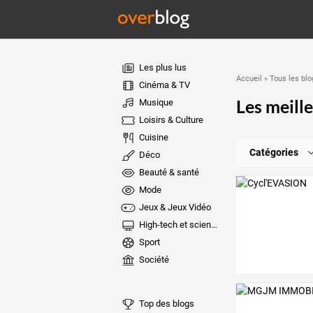
Les plus lus
Accueil
»
Tous les blo
Cinéma & TV
Les meill
Musique
Loisirs & Culture
Cuisine
Catégories
Déco
Beauté & santé
Mode
Jeux & Jeux Vidéo
High-tech et sciences
Sport
Société
Top des blogs