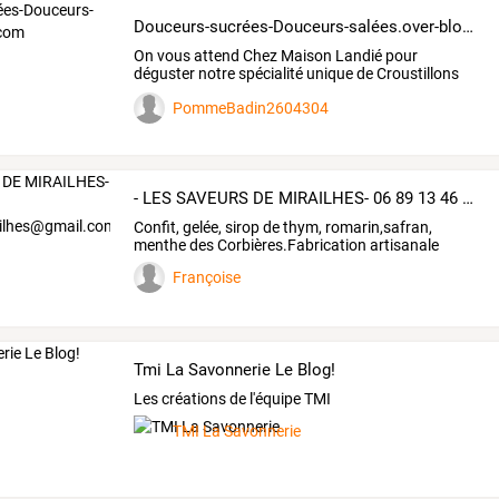
Douceurs-sucrées-Douceurs-salées.over-blog.com
On
vous
attend
Chez
Maison
Landié
pour
déguster
notre
spécialité
unique
de
Croustillons
sur
Binic
…
PommeBadin2604304
- LES SAVEURS DE MIRAILHES- 06 89 13 46 32 lessaveursdemirailhes@gmail.com
Confit, gelée, sirop de thym, romarin,safran,
menthe des Corbières.Fabrication artisanale
Françoise
Tmi La Savonnerie Le Blog!
Les créations de l'équipe TMI
TMI La Savonnerie