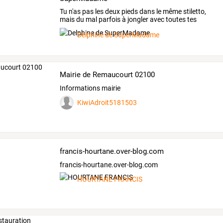
Tu
n'as
pas
les
deux
pieds
dans
le
même
stiletto,
mais
du
mal
parfois
à
jongler
avec
toutes
tes
casquettes
?
…
Delphine de SuperMadame
Mairie de Remaucourt 02100
Informations mairie
KiwiAdroit5181503
francis-hourtane.over-blog.com
francis-hourtane.over-blog.com
HOURTANE FRANCIS