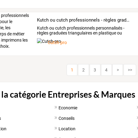
Kutch ou cutch professionnels - règles graduées pour le bâtiment, l'industrie, les architectes, les corps de métier dans le BTP. Nous imprimons les échelles de votre choix.
Kutch
ou
cutch
professionnels
personnalisés
-
règles
graduées
triangulaires
en
plastique
ou
aluminium
…
Cutch-pro
1
2
3
4
>
>>
 la catégorie Entreprises & Marques
Economie
s
Conseils
ion
Location