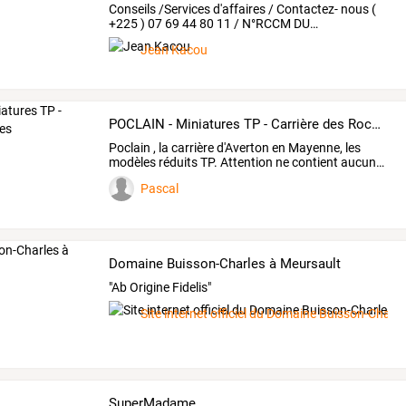
Conseils
/Services
d'affaires
/
Contactez-
nous
(
+225
)
07
69
44
80
11
/
N°RCCM
DU
…
Jean Kacou
POCLAIN - Miniatures TP - Carrière des Roches
Poclain
,
la
carrière
d'Averton
en
Mayenne,
les
modèles
réduits
TP.
Attention
ne
contient
aucun
…
Pascal
Domaine Buisson-Charles à Meursault
"Ab Origine Fidelis"
Site internet officiel du Domaine Buisson-Charle
SuperMadame