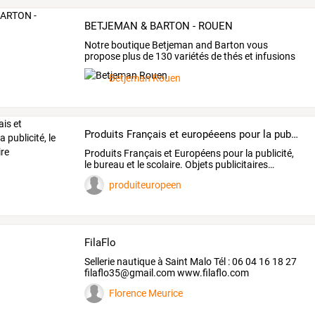
BETJEMAN & BARTON - ROUEN
Notre
boutique
Betjeman
and
Barton
vous
propose
plus
de
130
variétés
de
thés
et
infusions
en
vrac
ou
…
Betjeman Rouen
Produits Français et européeens pour la publicité, le bureau et le scolaire
Produits
Français
et
Européens
pour
la
publicité,
le
bureau
et
le
scolaire.
Objets
publicitaires
…
produiteuropeen
FilaFlo
Sellerie nautique à Saint Malo Tél : 06 04 16 18 27
filaflo35@gmail.com www.filaflo.com
Florence Meurice