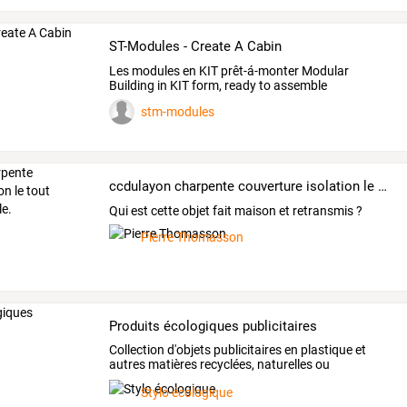
ST-Modules - Create A Cabin
Les modules en KIT prêt-á-monter Modular
Building in KIT form, ready to assemble
stm-modules
ccdulayon charpente couverture isolation le tout durable et naturelle.
Qui est cette objet fait maison et retransmis ?
Pierre Thomasson
Produits écologiques publicitaires
Collection
d'objets
publicitaires
en
plastique
et
autres
matières
recyclées,
naturelles
ou
biodégradables.
…
Stylo écologique