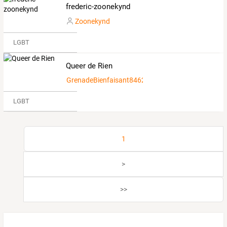
frederic-zoonekynd
Zoonekynd
LGBT
Queer de Rien
GrenadeBienfaisant8462532
LGBT
1
>
>>