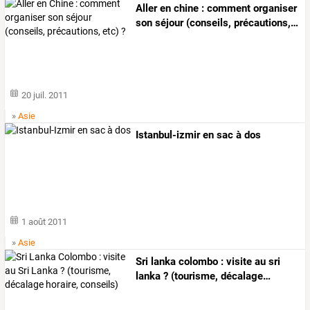
Aller
en
chine
:
comment
organiser
son
séjour
(conseils,
précautions,
…
20 juil. 2011
»
Asie
Istanbul-izmir en sac à dos
1 août 2011
»
Asie
Sri
lanka
colombo
:
visite
au
sri
lanka
?
(tourisme,
décalage
…