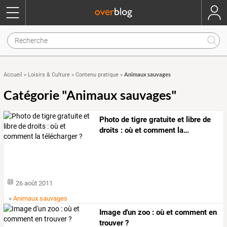
Animaux sauvages
Accueil
»
Loisirs & Culture
»
Contenu pratique
»
Catégorie "Animaux sauvages"
Photo
de
tigre
gratuite
et
libre
de
droits
:
où
et
comment
la
…
26 août 2011
»
Animaux sauvages
Image d'un zoo : où et comment en
trouver ?