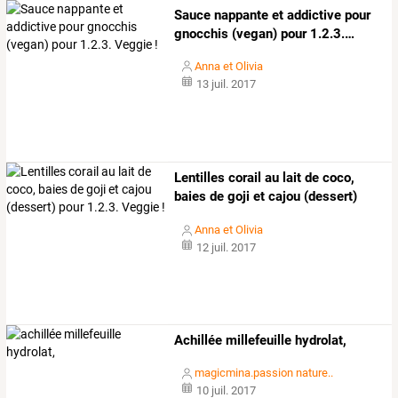
Sauce
nappante
et
addictive
pour
gnocchis
(vegan)
pour
1.2.3.
…
Anna et Olivia
13 juil. 2017
Lentilles
corail
au
lait
de
coco,
baies
de
goji
et
cajou
(dessert)
pour
…
Anna et Olivia
12 juil. 2017
Achillée millefeuille hydrolat,
magicmina.passion nature..
10 juil. 2017