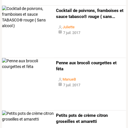
Cocktail
de
poivrons,
framboises
et
sauce
tabasco®
rouge
{
sans
…
Juliette
7 juil. 2017
Penne aux brocoli courgettes et
féta
ManueB
7 juil. 2017
Petits pots de crème citron
groseilles et amaretti