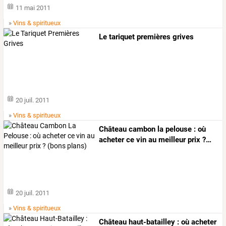
11 mai 2011
»
Vins & spiritueux
Le tariquet premières grives
20 juil. 2011
»
Vins & spiritueux
Château
cambon
la
pelouse
:
où
acheter
ce
vin
au
meilleur
prix
?
…
20 juil. 2011
»
Vins & spiritueux
Château
haut-batailley
:
où
acheter