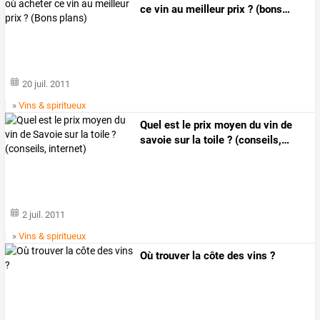
ce
vin
au
meilleur
prix
?
(bons
…
20 juil. 2011
»
Vins & spiritueux
Quel
est
le
prix
moyen
du
vin
de
savoie
sur
la
toile
?
(conseils,
…
2 juil. 2011
»
Vins & spiritueux
Où trouver la côte des vins ?