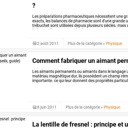
?
Les
préparations
pharmaceutiques
nécessitent
une
gr
exacts,
les
balances
de
pharmacie
sont
d'une
grande
ut
trébuchet
sont
utilisées
depuis
plusieurs
siècles.
mais
a
balances
électroniques,
de
plus
en
…
2 août 2011
Plus de la catégorie
»
Physique
Comment fabriquer un aimant perm
Les
aimants
permanents
ou
aimants
dans
le
langage
u
matériau
magnétique
dur,
ils
possèdent
un
champ
rém
importante.
ce
qui
leur
donnent
des
propriétés
particul
magnétique.
maintenant,
passons
aux
…
8 juin 2011
Plus de la catégorie
»
Physique
La lentille de fresnel : principe et u