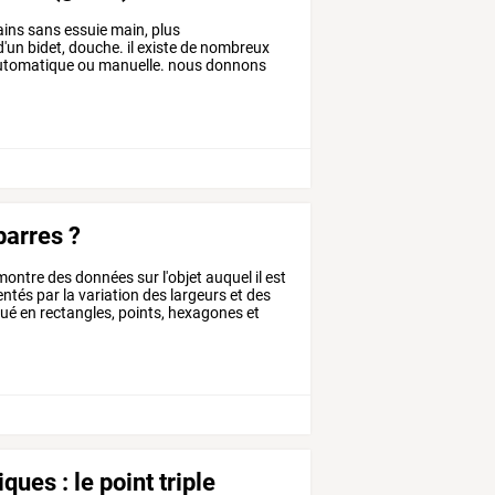
ins
sans
essuie
main,
plus
d'un
bidet,
douche.
il
existe
de
nombreux
tomatique
ou
manuelle.
nous
donnons
barres ?
montre
des
données
sur
l'objet
auquel
il
est
entés
par
la
variation
des
largeurs
et
des
lué
en
rectangles,
points,
hexagones
et
ques : le point triple