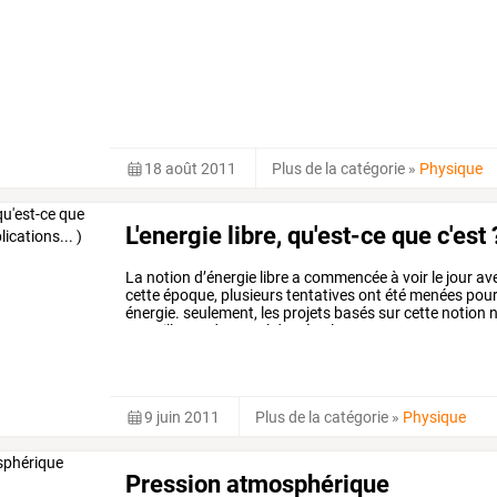
18 août 2011
Plus de la catégorie
»
Physique
L'energie libre, qu'est-ce que c'est ?
La
notion
d’énergie
libre
a
commencée
à
voir
le
jour
av
cette
époque,
plusieurs
tentatives
ont
été
menées
pou
énergie.
seulement,
les
projets
basés
sur
cette
notion
n
surveillance
du
cartel
du
pétrole,
…
9 juin 2011
Plus de la catégorie
»
Physique
Pression atmosphérique