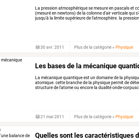
La
pression
atmosphérique
se
mesure
en
pascals
et
co
(mesuré
en
newtons)
de
la
colonne
d'air
verticale
qui
s'
jusqu'à
la
limite
supérieure
de
l'atmosphère.
la
pressio
car
cette
colonne
d'air
…
30 avr. 2011
Plus de la catégorie
»
Physique
Les bases de la mécanique quanti
La
mécanique
quantique
est
un
domaine
de
la
physiq
atomique.
cette
branche
de
la
physique
permit
de
déte
structure
de
l'atome
ou
encore
la
dualité
onde-corpusc
notions
qu'on
se
doit
de
…
21 mai 2011
Plus de la catégorie
»
Physique
Quelles sont les caractéristiques