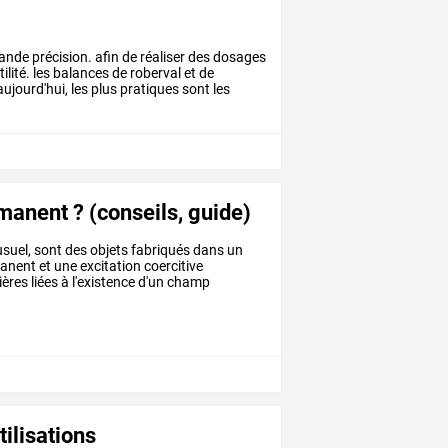
ande
précision.
afin
de
réaliser
des
dosages
ilité.
les
balances
de
roberval
et
de
ujourd'hui,
les
plus
pratiques
sont
les
anent ? (conseils, guide)
suel,
sont
des
objets
fabriqués
dans
un
anent
et
une
excitation
coercitive
ières
liées
à
l'existence
d'un
champ
tilisations