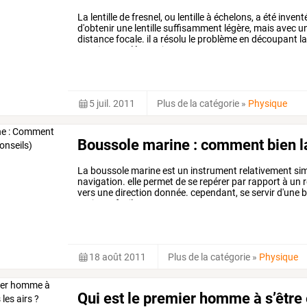
La
lentille
de
fresnel,
ou
lentille
à
échelons,
a
été
invent
d'obtenir
une
lentille
suffisamment
légère,
mais
avec
u
distance
focale.
il
a
résolu
le
problème
en
découpant
l
ensuite
accolés.
toujours
…
5 juil. 2011
Plus de la catégorie
»
Physique
Boussole marine : comment bien la 
La
boussole
marine
est
un
instrument
relativement
sim
navigation.
elle
permet
de
se
repérer
par
rapport
à
un
r
vers
une
direction
donnée.
cependant,
se
servir
d'une
b
toujours
facile,
…
18 août 2011
Plus de la catégorie
»
Physique
Qui est le premier homme à s’être 