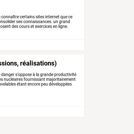
de connaître certains sites internet que ce
onsolider ses connaissances. un grand
posent des cours et exercices en ligne.
ssions, réalisations)
e
danger
s'oppose
à
la
grande
productivité
es
nucléaires
fournissant
majoritairement
velables
étant
encore
peu
développées