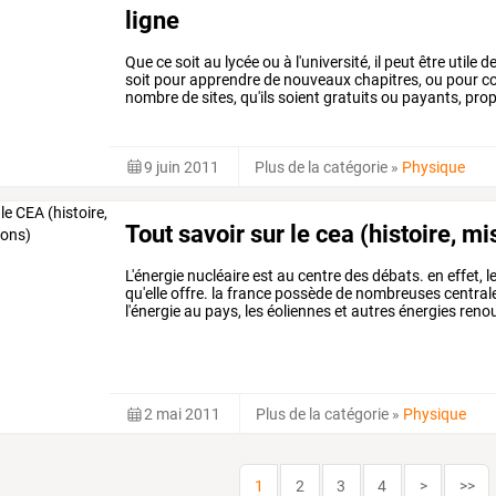
ligne
Que ce soit au lycée ou à l'université, il peut être utile 
soit pour apprendre de nouveaux chapitres, ou pour c
nombre de sites, qu'ils soient gratuits ou payants, pro
9 juin 2011
Plus de la catégorie
»
Physique
Tout savoir sur le cea (histoire, mi
L'énergie
nucléaire
est
au
centre
des
débats.
en
effet,
l
qu'elle
offre.
la
france
possède
de
nombreuses
central
l'énergie
au
pays,
les
éoliennes
et
autres
énergies
renou
dans
notre
pays.
cependant,
…
2 mai 2011
Plus de la catégorie
»
Physique
1
2
3
4
>
>>