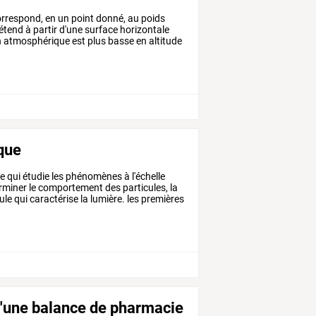
rrespond,
en
un
point
donné,
au
poids
étend
à
partir
d'une
surface
horizontale
n
atmosphérique
est
plus
basse
en
altitude
que
ue
qui
étudie
les
phénomènes
à
l'échelle
rminer
le
comportement
des
particules,
la
ule
qui
caractérise
la
lumière.
les
premières
 d'une balance de pharmacie