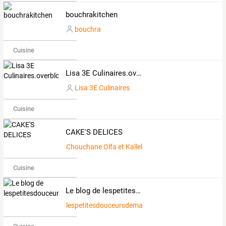
bouchrakitchen
bouchra
Cuisine
Lisa 3E Culinaires.overblog.com
Lisa 3E Culinaires
Cuisine
CAKE'S DELICES
Chouchane Olfa et Kallel Achouak
Cuisine
Le blog de lespetitesdouceursdemartangel
lespetitesdouceursdemartangel