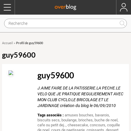
Profil de guy59600
Accueil
»
guy59600
guy59600
J.AIME FAIRE DE LA PATISSERIE.LA PECHE.LE
VELO QUE JE PRATIQUE REGULIEREMENT AVEC
MON CLUB CYCLO.LE BRICOLAGE ET LE
JARDINAGE création du blog le 06/09/2010
Tags associés :
amuses bouches
,
bavarois
,
biscuits secs
,
boulange
,
brioches
,
buche de noel
,
cafe ou petit dej..
,
cheesecake
,
concours
,
coquille
de noel
,
cours de paetisserie
,
croissants
,
dessert
,