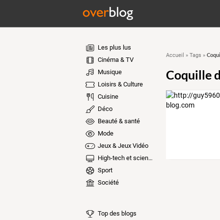
Les plus lus
Coqui
Accueil
»
Tags
»
Cinéma & TV
Coquille 
Musique
Loisirs & Culture
Cuisine
Déco
Beauté & santé
Mode
Jeux & Jeux Vidéo
High-tech et sciences
Sport
Société
Top des blogs