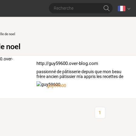
lle de noel
de noel
http://guy59600.over-blog.com
passionné
de
pâtisserie
depuis
que
mon
beau
frère
ancien
pâtissier
m'a
appris
les
recettes
de
basses
il
y
…
guy59600
1