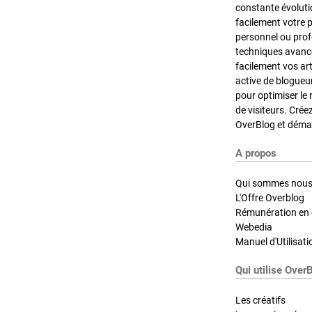
constante évoluti
facilement votre 
personnel ou pro
techniques avancé
facilement vos ar
active de blogueu
pour optimiser le 
de visiteurs. Crée
OverBlog et démar
A propos
Qui sommes nous
L'Offre Overblog
Rémunération en d
Webedia
Manuel d'Utilisati
Qui utilise Over
Les créatifs