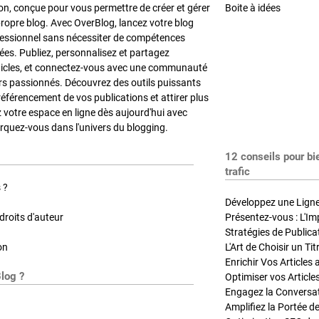
on, conçue pour vous permettre de créer et gérer
Boite à idées
propre blog. Avec OverBlog, lancez votre blog
fessionnel sans nécessiter de compétences
es. Publiez, personnalisez et partagez
ticles, et connectez-vous avec une communauté
rs passionnés. Découvrez des outils puissants
référencement de vos publications et attirer plus
z votre espace en ligne dès aujourd'hui avec
quez-vous dans l'univers du blogging.
12 conseils pour bi
trafic
 ?
Développez une Ligne 
roits d'auteur
Présentez-vous : L'Im
on
L'Art de Choisir un Ti
Blog ?
Optimiser vos Article
Engagez la Conversati
Amplifiez la Portée de