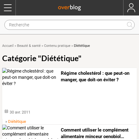
Diététique
Accueil
»
Beauté & santé
»
Contenu pratique
»
Catégorie "Diététique"
Régime cholestérol : que peut-on
manger, que doit-on éviter ?
30 avr. 2011
»
Diététique
Comment
utiliser
le
complément
alimentaire
minceur
oenobiol
…