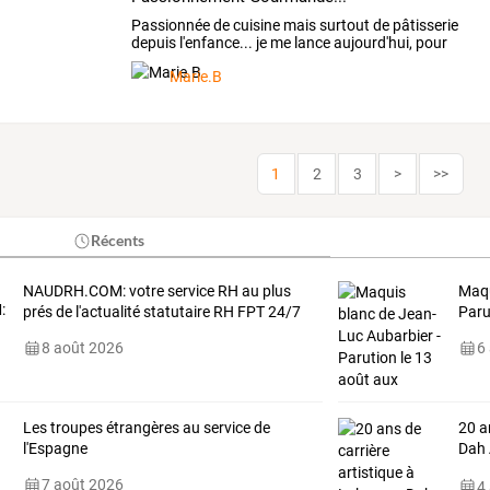
Passionnée
de
cuisine
mais
surtout
de
pâtisserie
depuis
l'enfance...
je
me
lance
aujourd'hui,
pour
tenter
de
…
Marie.B
1
2
3
>
>>
Récents
NAUDRH.COM: votre service RH au plus
Maqu
prés de l'actualité statutaire RH FPT 24/7
Paru
8 août 2026
6
Les troupes étrangères au service de
20
a
l'Espagne
Dah
et
…
7 août 2026
4