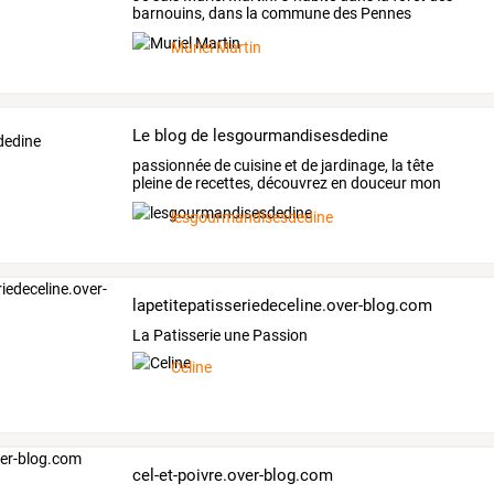
barnouins,
dans
la
commune
des
Pennes
Mirabeau,
…
Muriel Martin
Le blog de lesgourmandisesdedine
passionnée
de
cuisine
et
de
jardinage,
la
tête
pleine
de
recettes,
découvrez
en
douceur
mon
blog...vous
y
…
lesgourmandisesdedine
lapetitepatisseriedeceline.over-blog.com
La Patisserie une Passion
Celine
cel-et-poivre.over-blog.com