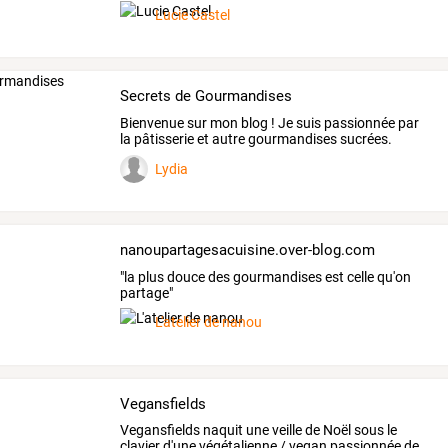
pour
…
Lucie Castel
Secrets de Gourmandises
Bienvenue
sur
mon
blog
!
Je
suis
passionnée
par
la
pâtisserie
et
autre
gourmandises
sucrées.
Vous
…
Lydia
nanoupartagesacuisine.over-blog.com
"la plus douce des gourmandises est celle qu'on
partage"
L'atelier de nanou
Vegansfields
Vegansfields
naquit
une
veille
de
Noël
sous
le
clavier
d'une
végétalienne
/
vegan
passionnée
de