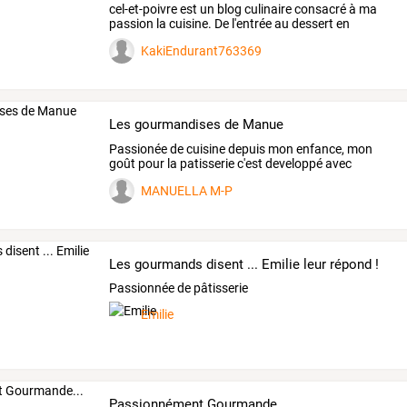
cel-et-poivre
est
un
blog
culinaire
consacré
à
ma
passion
la
cuisine.
De
l'entrée
au
dessert
en
passant
…
KakiEndurant763369
Les gourmandises de Manue
Passionée
de
cuisine
depuis
mon
enfance,
mon
goût
pour
la
patisserie
c'est
developpé
avec
l'arrivée
de
…
MANUELLA M-P
Les gourmands disent ... Emilie leur répond !
Passionnée de pâtisserie
Emilie
Passionnément Gourmande...