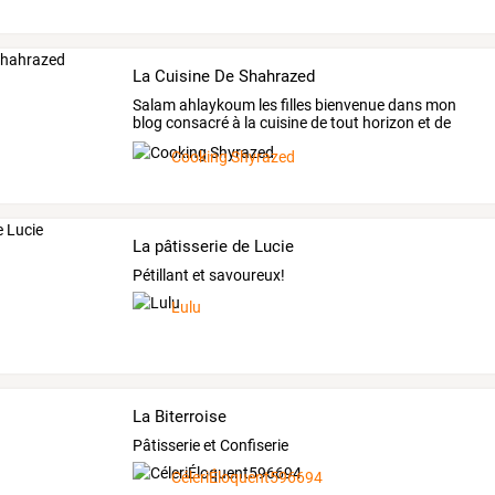
La Cuisine De Shahrazed
Salam
ahlaykoum
les
filles
bienvenue
dans
mon
blog
consacré
à
la
cuisine
de
tout
horizon
et
de
la
…
Cooking Shyrazed
La pâtisserie de Lucie
Pétillant et savoureux!
Lulu
La Biterroise
Pâtisserie et Confiserie
CéleriÉloquent596694