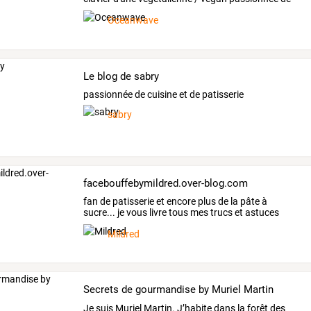
cuisine.
…
Oceanwave
Le blog de sabry
passionnée de cuisine et de patisserie
sabry
facebouffebymildred.over-blog.com
fan
de
patisserie
et
encore
plus
de
la
pâte
à
sucre...
je
vous
livre
tous
mes
trucs
et
astuces
pour
que
vos
…
Mildred
Secrets de gourmandise by Muriel Martin
Je
suis
Muriel
Martin.
J’habite
dans
la
forêt
des