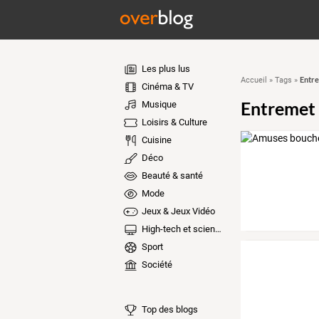
Les plus lus
Entr
Accueil
»
Tags
»
Cinéma & TV
Entremet
Musique
Loisirs & Culture
Cuisine
Déco
Beauté & santé
Mode
Jeux & Jeux Vidéo
High-tech et sciences
Sport
Société
Top des blogs