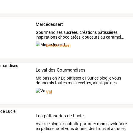
Mercédessert
Gourmandises sucrées, créations pâtissières,
inspirations chocolatées, douceurs au caramel...
Mercédessert
Le val des Gourmandises
Ma
passion
?
La
pâtisserie
!
Sur
ce
blog
je
vous
donnerais
toutes
mes
recettes,
ainsi
que
des
trucs
et
…
Val
Les pâtisseries de Lucie
Avec
ce
blog
je
souhaite
partager
mon
savoir
faire
en
pâtisserie,
et
vous
donner
des
trucs
et
astuces