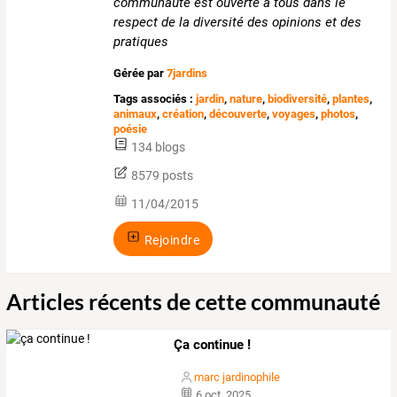
communauté est ouverte à tous dans le
respect de la diversité des opinions et des
pratiques
Gérée par
7jardins
Tags associés :
jardin
,
nature
,
biodiversité
,
plantes
,
animaux
,
création
,
découverte
,
voyages
,
photos
,
poésie
134 blogs
8579 posts
11/04/2015
Rejoindre
Articles récents de cette communauté
Ça continue !
marc jardinophile
6 oct. 2025