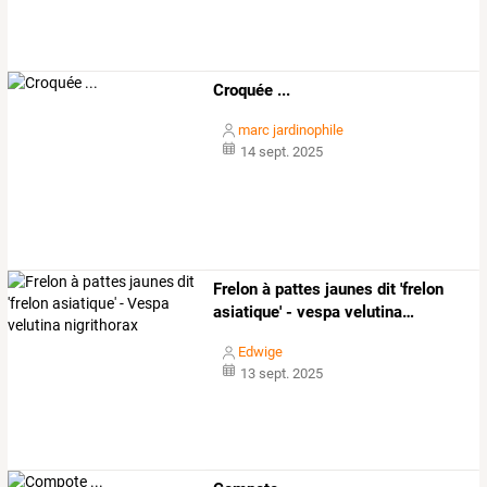
Croquée ...
marc jardinophile
14 sept. 2025
Frelon
à
pattes
jaunes
dit
'frelon
asiatique'
-
vespa
velutina
…
Edwige
13 sept. 2025