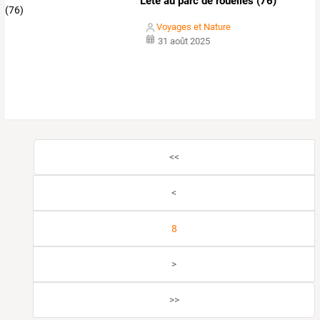
L'été au parc de rouelles (76)
Voyages et Nature
31 août 2025
<<
<
8
>
>>