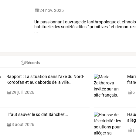
24 nov. 2025
Un passionnant ouvrage de l'anthropologue et ethnolog
habituelle des sociétés dites " primitives " et démon
...
Récents
Rapport
:
La
situation
dans
l’axe
du
Nord-
Mari
Kordofan
et
aux
abords
de
la
ville
…
fran
29 juil. 2026
6
Il faut sauver le soldat Sánchez...
Hau
allé
3 août 2026
1