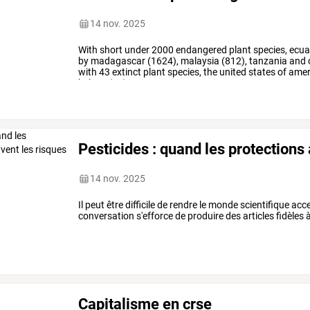
14 nov. 2025
With
short
under
2000
endangered
plant
species,
ecua
by
madagascar
(1624),
malaysia
(812),
tanzania
and
with
43
extinct
plant
species,
the
united
states
of
amer
helena
(10),
…
Pesticides : quand les protections
14 nov. 2025
Il peut être difficile de rendre le monde scientifique acc
conversation s'efforce de produire des articles fidèles à
Capitalisme en crse