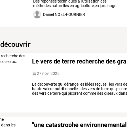
Des
réponses
techniques
a
l'utilisation
des
méthodes
naturelles
en
agriculture,en
jardinage
.Des
infos
qui
…
Daniel NOEL-FOURNIER
 découvrir
Le vers de terre recherche des gr
27 nov. 2025
La
découverte
qui
dérange
les
idées
reçues
:
les
vers
d
haute
valeur
nutritionnelle
!
des
vers
de
terre
qui
picore
des
vers
de
terre
qui
picorent
comme
des
oiseaux
dan
mais
la
découverte
…
"une catastrophe environnemental