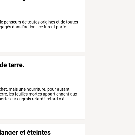
t de penseurs de toutes origines et de toutes
agés dans l'action - ce furent parfo...
de terre.
het,
mais
une
nourriture.
pour
autant,
erre,
les
feuilles
mortes
appartiennent
aux
sorte
leur
engrais
retard
!
retard
=
à
anger et éteintes