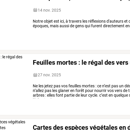
14 nov. 2025
Notre objet est ici, à travers les réflexions d'auteurs e
époques, mais aussi de gens qui furent directement eng
Feuilles mortes : le régal des vers 
27 nov. 2025
Ne
les
jetez
pas
vos
feuilles
mortes
:
ce
n’est
pas
un
déc
n’allez
pas
les
glaner
en
forêt
pour
nourrir
vos
vers
de
t
arbres
:
elles
font
partie
de
leur
cycle.
c’est
en
quelque
libération
lente,
pour
ajuster
…
Cartes des espèces végétales en d