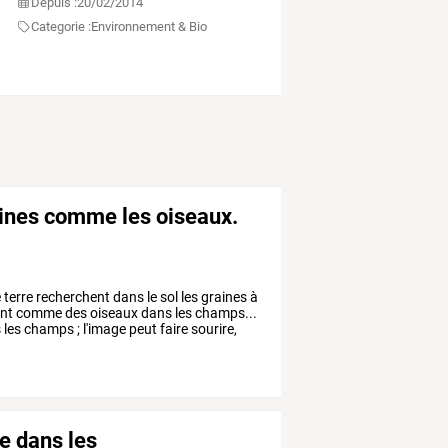
Depuis :
20/02/2014
Categorie :
Environnement & Bio
aines comme les oiseaux.
e
terre
recherchent
dans
le
sol
les
graines
à
nt
comme
des
oiseaux
dans
les
champs...
s
les
champs
;
l'image
peut
faire
sourire,
e dans les