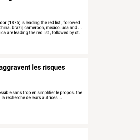
dor
(1875)
is
leading
the
red
list
,
followed
china.
brazil,
cameroon,
mexico,
usa
and
...
ica
are
leading
the
red
list
,
followed
by
st.
 aggravent les risques
essible sans trop en simplifier le propos. the
 la recherche de leurs autrices ...