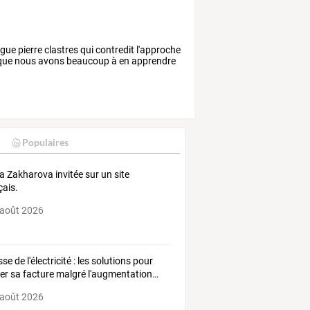
ue pierre clastres qui contredit l'approche
tre que nous avons beaucoup à en apprendre
Populaires
a Zakharova invitée sur un site
çais.
 août 2026
sse
de
l'électricité
:
les
solutions
pour
ger
sa
facture
malgré
l'augmentation
…
 août 2026