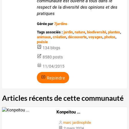
communauté est ouverte à tous dans le
respect de la diversité des opinions et des
pratiques
Gérée par
7jardins
Tags associés :
jardin
,
nature
,
biodiversité
,
plantes
,
animaux
,
création
,
découverte
,
voyages
,
photos
,
poésie
134 blogs
8580 posts
11/04/2015
Rejoindre
Articles récents de cette communauté
Konpeitou ...
marc jardinophile
2 mars 2024