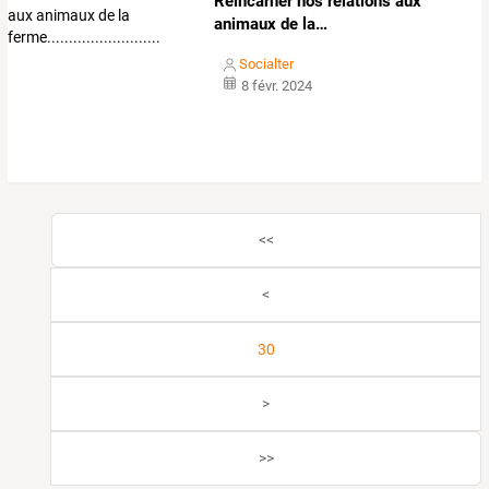
Réincarner
nos
relations
aux
animaux
de
la
…
Socialter
8 févr. 2024
<<
<
30
>
>>