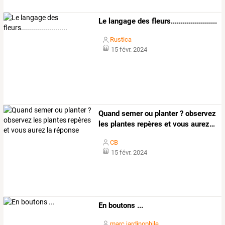
Le langage des fleurs.......................
Rustica
15 févr. 2024
Quand
semer
ou
planter
?
observez
les
plantes
repères
et
vous
aurez
…
CB
15 févr. 2024
En boutons ...
marc jardinophile