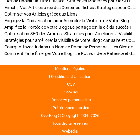
L'Art de Choisir un Titre Efficace : Stratégies Modernes pour le SEO
Enrichir Vos Articles avec des Contenus Riches : Stratégies pour Captiver et Optimiser
Optimiser vos Articles grâce aux Liens
Engagez la Conversation pour Accroître la Visibilité de Votre Blog
Amplifiez la Portée de Votre Blog : Le partage est la clé du succès !
Optimisation SEO des Articles : Stratégies pour Améliorer la Visibilité de Votre Blog
Stratégies pour améliorer la visibilité de votre Blog : Annuaire et Collaborations
Pourquoi Investir dans un Nom de Domaine Personnel : Les Clés de la Réussite de Votre Blog
Comment Faire Émerger Votre Blog : Le Pouvoir de la Patience et de la Persévérance
Mentions légales
Conditions d’Utilisation
CGV
Cookies
Données personnelles
Préférences cookies
OverBlog © Copyright 2004--2026
Tous droits réservés
Webedia