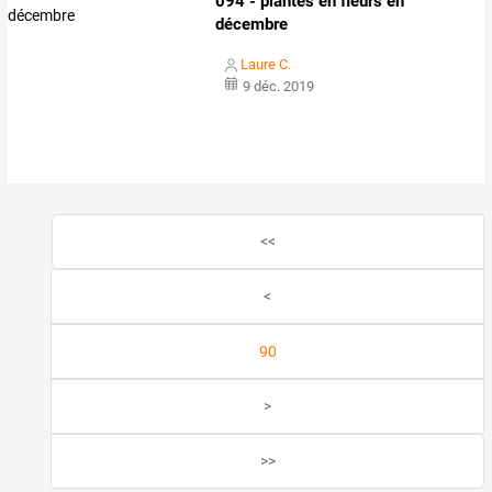
094 - plantes en fleurs en
décembre
Laure C.
9 déc. 2019
<<
<
90
>
>>