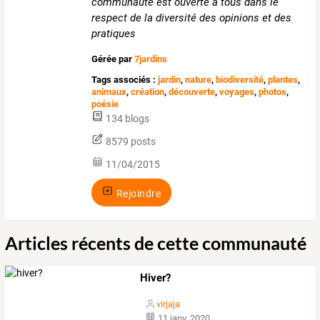
communauté est ouverte à tous dans le
respect de la diversité des opinions et des
pratiques
Gérée par
7jardins
Tags associés :
jardin
,
nature
,
biodiversité
,
plantes
,
animaux
,
création
,
découverte
,
voyages
,
photos
,
poésie
134 blogs
8579 posts
11/04/2015
Rejoindre
Articles récents de cette communauté
Hiver?
virjaja
11 janv. 2020