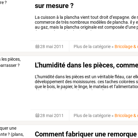
sur mesure ?
La
cuisson
à
la
plancha
vient
tout
droit
d’espagne.
de
commerce
de
très
nombreux
modèles
de
plancha.
il
y
e
au
gaz,
mais
la
plancha
originale
est
composée
d’une
p
étant
posée
sur
des
braises.
de
…
28 mai 2011
Plus de la catégorie
»
Bricolage &
L'humidité dans les pièces, comme
L’humidité
dans
les
pièces
est
un
véritable
fléau,
car
ell
développement
des
moisissures.
ces
taches
colorées
s
que
le
bois,
le
papier,
le
linge,
le
matelas
et
l’alimentatio
dégradation
de
la
matière
sur
laquelle
…
28 mai 2011
Plus de la catégorie
»
Bricolage &
Comment fabriquer une remorque b