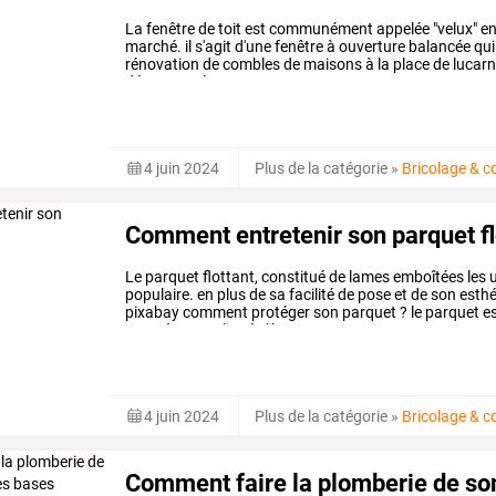
La
fenêtre
de
toit
est
communément
appelée
"velux"
e
marché.
il
s'agit
d'une
fenêtre
à
ouverture
balancée
qui
rénovation
de
combles
de
maisons
à
la
place
de
lucar
découvrez
étape
par
…
4 juin 2024
Plus de la catégorie
»
Bricolage & c
Comment entretenir son parquet fl
Le
parquet
flottant,
constitué
de
lames
emboîtées
les
u
populaire.
en
plus
de
sa
facilité
de
pose
et
de
son
esthé
pixabay
comment
protéger
son
parquet
?
le
parquet
e
pas
très
compliqué
s'il
est
…
4 juin 2024
Plus de la catégorie
»
Bricolage & c
Comment faire la plomberie de so