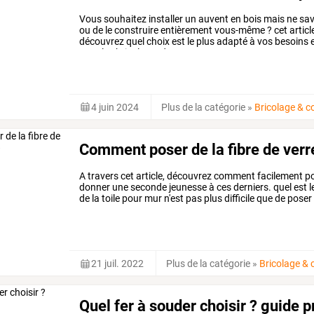
Vous
souhaitez
installer
un
auvent
en
bois
mais
ne
sav
ou
de
le
construire
entièrement
vous-même
?
cet
articl
découvrez
quel
choix
est
le
plus
adapté
à
vos
besoins
e
pour
les
bricoleurs
du
…
4 juin 2024
Plus de la catégorie
»
Bricolage & c
Comment poser de la fibre de verr
A
travers
cet
article,
découvrez
comment
facilement
po
donner
une
seconde
jeunesse
à
ces
derniers.
quel
est
l
de
la
toile
pour
mur
n'est
pas
plus
difficile
que
de
poser
bons
outils.
…
21 juil. 2022
Plus de la catégorie
»
Bricolage & 
Quel fer à souder choisir ? guide p