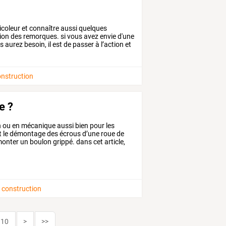
icoleur
et
connaître
aussi
quelques
tion
des
remorques.
si
vous
avez
envie
d'une
s
aurez
besoin,
il
est
de
passer
à
l’action
et
onstruction
e ?
n
ou
en
mécanique
aussi
bien
pour
les
t
le
démontage
des
écrous
d’une
roue
de
onter
un
boulon
grippé.
dans
cet
article,
 construction
10
>
>>