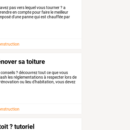
avez
pas
vers
lequel
vous
tourner
?
a
rendre
en
compte
pour
faire
le
meilleur
mposé
d'une
panne
qui
est
chauffée
par
onstruction
énover sa toiture
conseils
?
découvrez
tout
ce
que
vous
lash
les
réglementations
à
respecter
lors
de
rénovation
ou
lieu
d'habitation,
vous
devez
onstruction
it ? tutoriel