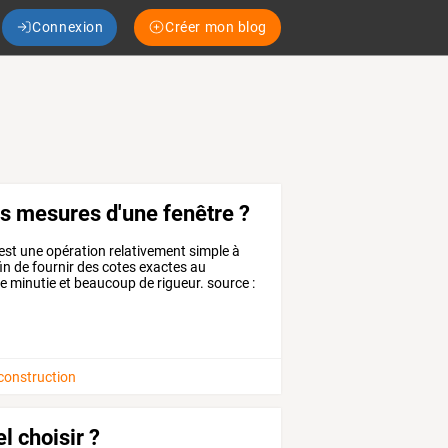
Connexion
Créer mon blog
 mesures d'une fenêtre ?
est
une
opération
relativement
simple
à
in
de
fournir
des
cotes
exactes
au
e
minutie
et
beaucoup
de
rigueur.
source
:
 construction
l choisir ?