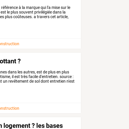
n
référence
à
la
marque
qui
l'a
mise
sur
le
est
le
plus
souvent
privilégiée
dans
la
nes
plus
coûteuses.
a
travers
cet
article,
onstruction
ottant ?
nes
dans
les
autres,
est
de
plus
en
plus
tisme,
il
est
très
facile
d'entretien.
source
:
st
un
revêtement
de
sol
dont
entretien
n'est
onstruction
n logement ? les bases