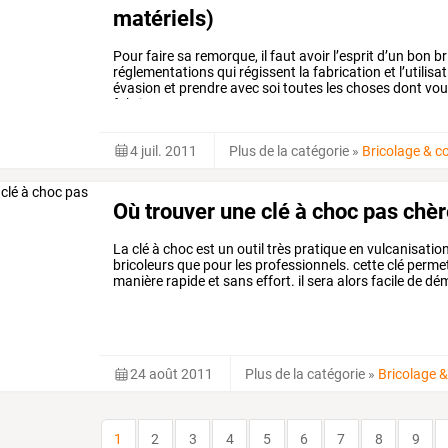
matériels)
Pour
faire
sa
remorque,
il
faut
avoir
l’esprit
d’un
bon
br
réglementations
qui
régissent
la
fabrication
et
l’utilisa
évasion
et
prendre
avec
soi
toutes
les
choses
dont
vou
fabriquer
…
4 juil. 2011
Plus de la catégorie
»
Bricolage & c
Où trouver une clé à choc pas chèr
La
clé
à
choc
est
un
outil
très
pratique
en
vulcanisatio
bricoleurs
que
pour
les
professionnels.
cette
clé
perme
manière
rapide
et
sans
effort.
il
sera
alors
facile
de
dém
nous
allons
voir
où
…
24 août 2011
Plus de la catégorie
»
Bricolage &
1
2
3
4
5
6
7
8
9