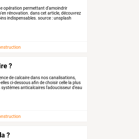
e
opération
permettant
d'amoindrir
'en
rénovation.
dans
cet
article,
découvrez
ins
indispensables.
source
:
unsplash
onstruction
re ?
ence
de
calcaire
dans
nos
canalisations,
elles
ci-dessous
afin
de
choisir
celle
la
plus
s
systèmes
anticalcaires
l'adoucisseur
d'eau
onstruction
da ?