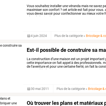
Vous
souhaitez
installer
une
véranda
mais
ne
savez
p
maximiser
son
confort
?
cet
article
est
fait
pour
vous.
vous
devez
savoir
pour
confectionner
au
mieux
votre
f
véranda
le
simple
vitrage
une
…
4 juin 2024
Plus de la catégorie
»
Bricolage & c
Est-il possible de construire sa 
La
construction
d’une
maison
est
un
projet
important
cette
importance
on
fait
appel
à
des
professionnels.
m
de
l’aventure
et
pour
une
certaine
fierté,
on
fait
la
const
est
possible
de
…
30 mai 2011
Plus de la catégorie
»
Bricolage &
Où trouver les plans et matériaux 