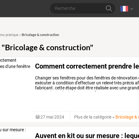
Bricolage & construction
enu pratique
»
 "Bricolage & construction"
Comment correctement prendre les
Changer
ses
fenêtres
pour
des
fenêtres
de
rénovation
exécuter
à
condition
d'effectuer
un
relevé
très
précis
af
fabricant.
cette
étape
doit
être
réalisée
avec
une
grand
unsplash
matériel
nécessaire
afin
…
27 mai 2024
Plus de la catégorie
»
Bricolage &
Auvent en kit ou sur mesure : leque