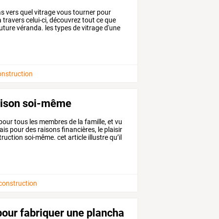
as
vers
quel
vitrage
vous
tourner
pour
a
travers
celui-ci,
découvrez
tout
ce
que
uture
véranda.
les
types
de
vitrage
d'une
onstruction
maison soi-même
pour
tous
les
membres
de
la
famille,
et
vu
ais
pour
des
raisons
financières,
le
plaisir
ruction
soi-même.
cet
article
illustre
qu’il
 construction
pour fabriquer une plancha