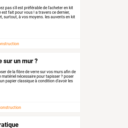
ez
pas
s'il
est
préférable
de
l'acheter
en
kit
e
est
fait
pour
vous
!
a
travers
ce
dernier,
t,
surtout,
à
vos
moyens.
les
auvents
en
kit
onstruction
e sur un mur ?
ser
de
la
fibre
de
verre
sur
vos
murs
afin
de
e
matériel
nécessaire
pour
tapisser
?
poser
un
papier
classique
à
condition
d'avoir
les
construction
ratique