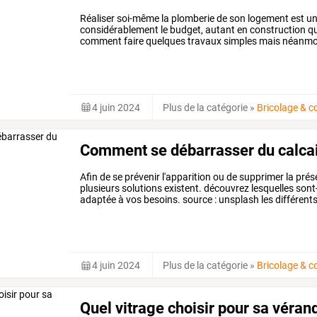
Réaliser
soi-même
la
plomberie
de
son
logement
est
un
considérablement
le
budget,
autant
en
construction
qu
comment
faire
quelques
travaux
simples
mais
néanmo
avant
propos
en
…
4 juin 2024
Plus de la catégorie
»
Bricolage & c
Comment se débarrasser du calcai
Afin
de
se
prévenir
l'apparition
ou
de
supprimer
la
prés
plusieurs
solutions
existent.
découvrez
lesquelles
sont-
adaptée
à
vos
besoins.
source
:
unsplash
les
différent
empêche
la
formation
…
4 juin 2024
Plus de la catégorie
»
Bricolage & c
Quel vitrage choisir pour sa véran