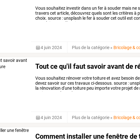
Vous
souhaitez
investir
dans
un
fer
à
souder
mais
ne
s
travers
cet
article,
découvrez
quels
sont
les
critères
à
p
choix.
source
:
unsplash
le
fer
à
souder
cet
outil
est
co
une
résistance
électrique
…
4 juin 2024
Plus de la catégorie
»
Bricolage & c
Tout ce qu'il faut savoir avant de r
Vous
souhaitez
rénover
votre
toiture
et
avez
besoin
de
devez
savoir
sur
ces
travaux
ci-dessous.
source
:
unsp
la
rénovation
d'une
toiture
peu
importe
votre
projet
de
toujours
appliquer
la
…
4 juin 2024
Plus de la catégorie
»
Bricolage & c
Comment installer une fenêtre de to