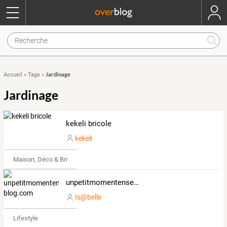
Jardinage
Accueil
»
Tags
»
Jardinage
kekeli bricole
kekeli
Maison, Déco & Bricolage
unpetitmomentensemble.over-blog.com
Is@belle
Lifestyle