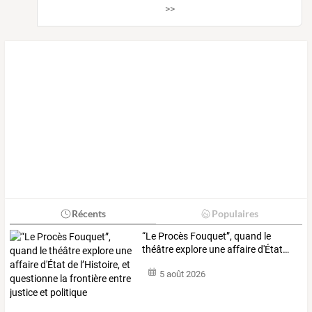
>>
Récents
Populaires
“Le
Procès
Fouquet”,
quand
le
théâtre
explore
une
affaire
d'État
…
5 août 2026