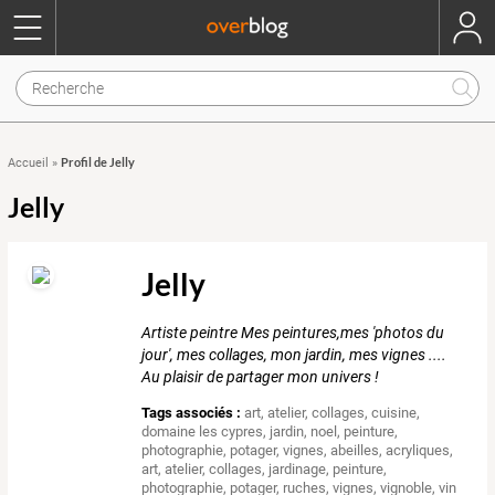
Profil de Jelly
Accueil
»
Jelly
Jelly
Artiste peintre Mes peintures,mes 'photos du
jour', mes collages, mon jardin, mes vignes ....
Au plaisir de partager mon univers !
Tags associés :
art
,
atelier
,
collages
,
cuisine
,
domaine les cypres
,
jardin
,
noel
,
peinture
,
photographie
,
potager
,
vignes
,
abeilles
,
acryliques
,
art
,
atelier
,
collages
,
jardinage
,
peinture
,
photographie
,
potager
,
ruches
,
vignes
,
vignoble
,
vin