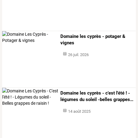
Domaine les cyprès - potager &
vignes
26 juil. 2026
Domaine
les
cyprès
-
c'est
l'été
!
-
légumes
du
soleil
-belles
grappes
…
14 août 2025