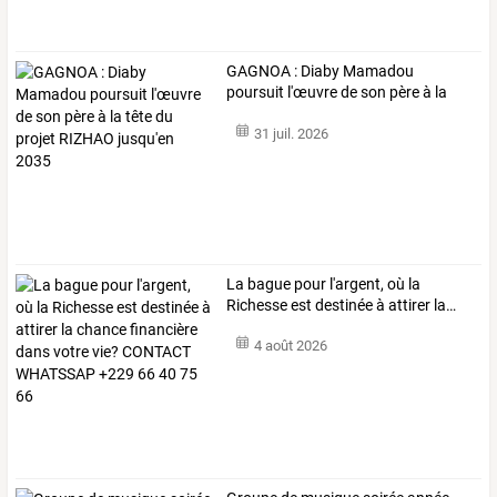
GAGNOA
:
Diaby
Mamadou
poursuit
l'œuvre
de
son
père
à
la
tête
du
…
31 juil. 2026
La
bague
pour
l'argent,
où
la
Richesse
est
destinée
à
attirer
la
…
4 août 2026