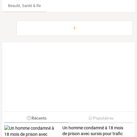
Beauté, Santé & Remise en forme
1
Récents
Populaires
Un
homme
condamné
à
18
mois
de
prison
avec
sursis
pour
trafic