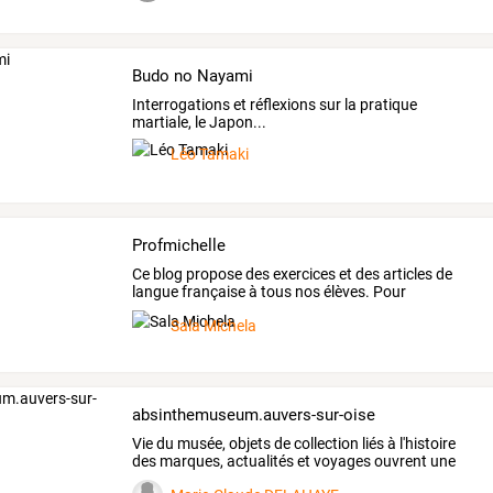
Budo no Nayami
Interrogations et réflexions sur la pratique
martiale, le Japon...
Léo Tamaki
Profmichelle
Ce
blog
propose
des
exercices
et
des
articles
de
langue
française
à
tous
nos
élèves.
Pour
apprendre...
en
…
Sala Michela
absinthemuseum.auvers-sur-oise
Vie
du
musée,
objets
de
collection
liés
à
l'histoire
des
marques,
actualités
et
voyages
ouvrent
une
large
…