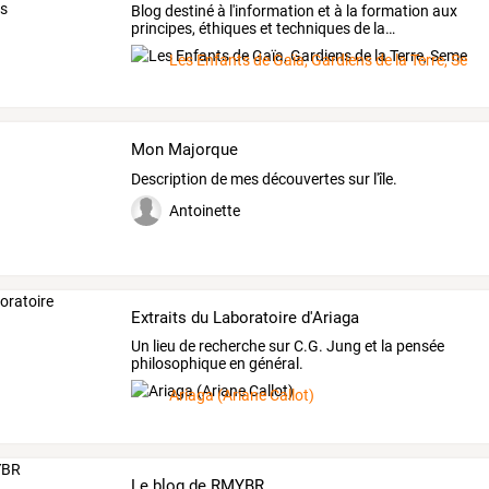
Blog
destiné
à
l'information
et
à
la
formation
aux
principes,
éthiques
et
techniques
de
la
…
Les Enfants de Gaïa, Gardiens de la Terre, Seme
Mon Majorque
Description de mes découvertes sur l'île.
Antoinette
Extraits du Laboratoire d'Ariaga
Un lieu de recherche sur C.G. Jung et la pensée
philosophique en général.
Ariaga (Ariane Callot)
Le blog de RMYBR