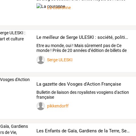
La couronne
Le meilleur de Serge ULESKI : société, politique, art et culture
Etre
au
monde,
oui
!
Mais
sûrement
pas
de
Ce
monde
!
Près
de
20
années
d’édition
de
billets
de
blog
sur
…
Serge ULESKI
La gazette des Vosges d'Action Française
Bulletin de liaison des royalistes vosgiens d'action
française
pikkendorff
Les Enfants de Gaïa, Gardiens de la Terre, Semeurs de Vie, Passeurs d'Espoirs