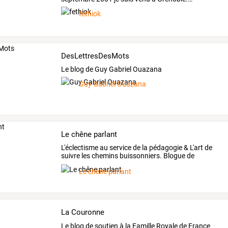
fethiok
DesLettresDesMots
Le blog de Guy Gabriel Ouazana
Guy Gabriel Ouazana
Le chêne parlant
L'éclectisme
au
service
de
la
pédagogie
&
L'art
de
suivre
les
chemins
buissonniers.
Blogue
de
Virginie
…
Le chêne parlant
La Couronne
Le blog de soutien à la Famille Royale de France