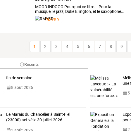
MOOD
INDOGO
Pourquoi
ce
titre...
Pour
la
musique,
le
jazz,
Duke
Ellington,
et
le
saxophone
…
RMYBR
1
2
3
4
5
6
7
8
9
Récents
fin de semaine
Méli
une 
8 août 2026
5
Le
Marais
du
Chancelier
à
Saint-Fiel
Expo
(23000)
activé
le
30
juillet
2026.
pour
Référence
FFF
…
2
3 août 2026