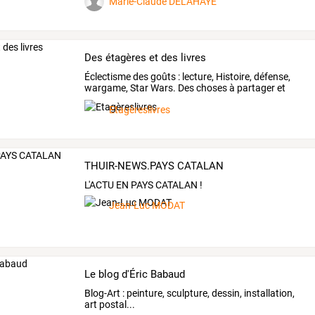
Marie-Claude DELAHAYE
Des étagères et des livres
Éclectisme
des
goûts
:
lecture,
Histoire,
défense,
wargame,
Star
Wars.
Des
choses
à
partager
et
faire
…
Etagèreslivres
THUIR-NEWS.PAYS CATALAN
L'ACTU EN PAYS CATALAN !
Jean-Luc MODAT
Le blog d'Éric Babaud
Blog-Art : peinture, sculpture, dessin, installation,
art postal...