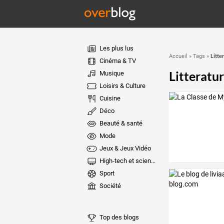
Les plus lus
Litte
Accueil
»
Tags
»
Cinéma & TV
Litteratu
Musique
Loisirs & Culture
Cuisine
Déco
Beauté & santé
Mode
Jeux & Jeux Vidéo
High-tech et sciences
Sport
Société
Top des blogs