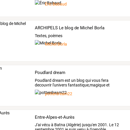
Éric Babaud
ARCHIPELS Le blog de Michel Borla
Textes, poèmes
Michel Borla
Poudlard dream
Poudlard
dream
est
un
blog
qui
vous
fera
decouvrir
l'univers
fantastique,magique
et
surprenant
de
la
…
potterdream22
Entre-Alpes-et-Aurès
J'ai
vécu
à
Batna
(Algérie)
jusqu'en
2001.
Le
12
septembre
2001
je
suis
venu
à
Grenoble.
…