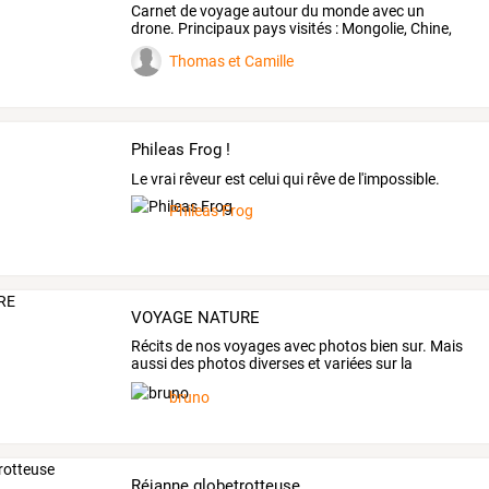
Carnet
de
voyage
autour
du
monde
avec
un
drone.
Principaux
pays
visités
:
Mongolie,
Chine,
Japon,
…
Thomas et Camille
Phileas Frog !
Le vrai rêveur est celui qui rêve de l'impossible.
Phileas Frog
VOYAGE NATURE
Récits
de
nos
voyages
avec
photos
bien
sur.
Mais
aussi
des
photos
diverses
et
variées
sur
la
NATURE
qui
…
bruno
Réjanne globetrotteuse