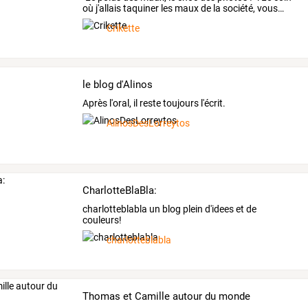
où
j'allais
taquiner
les
maux
de
la
société,
vous
…
Crikette
le blog d'Alinos
Après l'oral, il reste toujours l'écrit.
AlinosDesLorreytos
CharlotteBlaBla:
charlotteblabla un blog plein d'idees et de
couleurs!
charlotteblabla
Thomas et Camille autour du monde