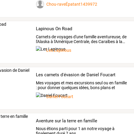
Chou-raveÉpatant1439972
Lapinous On Road
Carnets
de
voyages
d'une
famille
aventureuse,
de
l'Alaska
à
l'Amérique
Centrale,
des
Caraïbes
à
la
…
Les Lapinous
Les carnets d'évasion de Daniel Foucart
Mes
voyages
et
mes
excursions
seul
ou
en
famille
:
pour
donner
quelques
idées,
bons
plans
et
astuces
et
…
Daniel Foucart
Aventure sur la terre en famille
Nous étions parti pour 1 an notre voyage à
finalement duré 7 ans