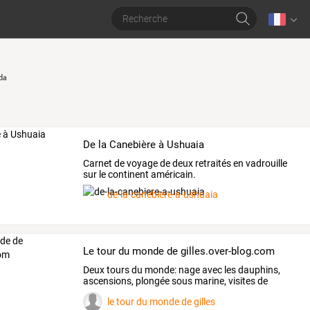
da
De la Canebière à Ushuaia
Carnet de voyage de deux retraités en vadrouille
sur le continent américain.
de-la-canebiere-a-ushuaia
Le tour du monde de gilles.over-blog.com
Deux
tours
du
monde:
nage
avec
les
dauphins,
ascensions,
plongée
sous
marine,
visites
de
temples,
…
le tour du monde de gilles