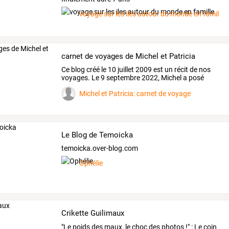
voyage sur les iles autour du monde en famille
carnet de voyages de Michel et Patricia
Ce
blog
créé
le
10
juillet
2009
est
un
récit
de
nos
voyages.
Le
9
septembre
2022,
Michel
a
posé
pour
…
Michel et Patricia: carnet de voyage
Le Blog de Temoicka
temoicka.over-blog.com
Ophélie
Crikette Guilimaux
"Le
poids
des
maux,
le
choc
des
photos
!"
:
Le
coin