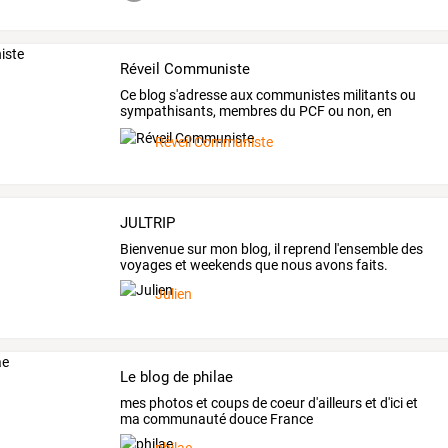
Réveil Communiste
Ce
blog
s'adresse
aux
communistes
militants
ou
sympathisants,
membres
du
PCF
ou
non,
en
France
…
Réveil Communiste
JULTRIP
Bienvenue sur mon blog, il reprend l'ensemble des
voyages et weekends que nous avons faits.
Julien
Le blog de philae
mes photos et coups de coeur d'ailleurs et d'ici et
ma communauté douce France