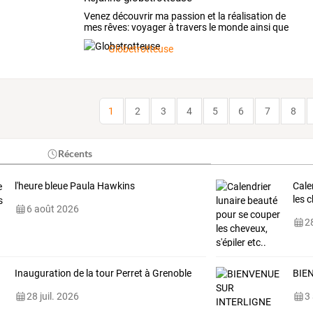
Venez
découvrir
ma
passion
et
la
réalisation
de
mes
rêves:
voyager
à
travers
le
monde
ainsi
que
mes
…
Globetrotteuse
1
2
3
4
5
6
7
8
Récents
l'heure bleue Paula Hawkins
Cale
les 
6 août 2026
28
Inauguration de la tour Perret à Grenoble
BIE
28 juil. 2026
3