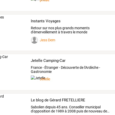
philae
Instants Voyages
Retour sur nos plus grands moments
d'émerveillement à travers le monde
©JessicaDemonchy
Jess Dem
Jetelle Camping-Car
France - Étranger - Découverte de l'Ardèche -
Gastronomie
Jetelle
Le blog de Gérard FRETELLIERE
Sabolien
depuis
45
ans.
Conseiller
municipal
d'opposition
de
1989
à
2008
puis
de
nouveau
de
…