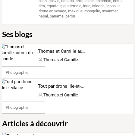
bilan
,
bolivie
,
canada
,
chili
,
chine
,
colombie
,
costa
rica
,
equateur
,
guatemala
,
inde
,
islande
,
japon
,
le
drone en voyage
,
mexique
,
mongolie
,
myanmar
,
nepal
,
panama
,
perou
Ses blogs
Thomas et Camille autour du monde
Thomas et Camille
Photographie
Tout par drone Ille-et-vilaine
Thomas et Camille
Photographie
Articles à découvrir