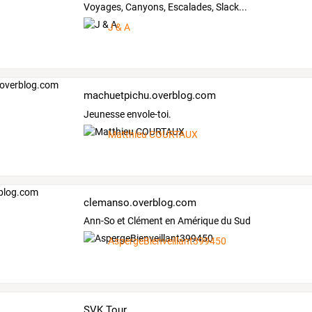
Voyages, Canyons, Escalades, Slack...
J & A
machuetpichu.overblog.com
Jeunesse envole-toi.
Matthieu COURTAUX
clemanso.overblog.com
Ann-So et Clément en Amérique du Sud
AspergeBienveillant399450
SVK Tour