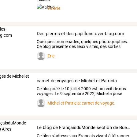
Valérie
Des-pierres-et-des-papillons.over-blog.com
Quelques
promenades,
quelques
photographies.
Ce
blog
présente
des
lieux
visités,
des
sorties
dans
la
…
Eric
carnet de voyages de Michel et Patricia
Ce
blog
créé
le
10
juillet
2009
est
un
récit
de
nos
voyages.
Le
9
septembre
2022,
Michel
a
posé
pour
…
Michel et Patricia: carnet de voyage
Le blog de FrançaisduMonde section de Buenos Aires (Argentine)
Ce
blog
s'adresse
aux
Français
vivant
à
l'étranger