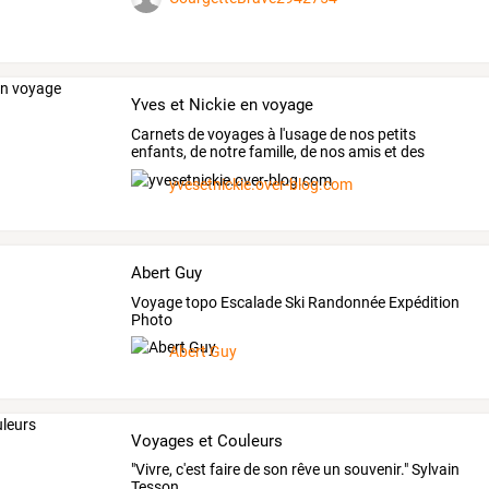
Yves et Nickie en voyage
Carnets
de
voyages
à
l'usage
de
nos
petits
enfants,
de
notre
famille,
de
nos
amis
et
des
autres
voyageurs
…
yvesetnickie.over-blog.com
Abert Guy
Voyage topo Escalade Ski Randonnée Expédition
Photo
Abert Guy
Voyages et Couleurs
"Vivre, c'est faire de son rêve un souvenir." Sylvain
Tesson