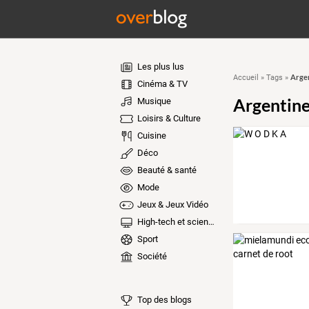
Les plus lus
Arge
Accueil
»
Tags
»
Cinéma & TV
Argentin
Musique
Loisirs & Culture
Cuisine
Déco
Beauté & santé
Mode
Jeux & Jeux Vidéo
High-tech et sciences
Sport
Société
Top des blogs