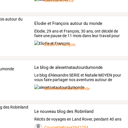
Mathilde et Brice
Elodie et François autour du monde
Elodie,
29
ans
et
François,
30
ans,
ont
décidé
de
faire
une
pause
de
11
mois
dans
leur
travail
pour
faire
un
…
Elodie et François
Le blog de alexetnatautourdumonde
Le
blog
d'Alexandre
SERIE
et
Natalie
MOYEN
pour
vous
faire
partager
nos
aventures
autour
de
notre
…
alexetnatautourdumonde
Le nouveau blog des Robinland
Récits de voyages en Land Rover, pendant 40 ans
CourgetteBrave2942754