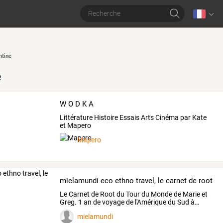
ntine
e
W O D K A
Littérature Histoire Essais Arts Cinéma par Kate
et Mapero
Mapero
mielamundi eco ethno travel, le carnet de root
Le
Carnet
de
Root
du
Tour
du
Monde
de
Marie
et
Greg.
1
an
de
voyage
de
l'Amérique
du
Sud
à
…
mielamundi