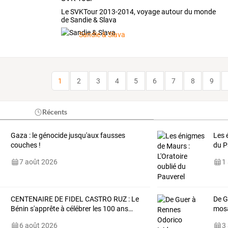
Le SVKTour 2013-2014, voyage autour du monde
de Sandie & Slava
Sandie & Slava
1
2
3
4
5
6
7
8
9
Récents
Gaza : le génocide jusqu'aux fausses
Les 
couches !
du P
7 août 2026
1
CENTENAIRE
DE
FIDEL
CASTRO
RUZ
:
Le
De G
Bénin
s'apprête
à
célébrer
les
100
ans
…
mosa
6 août 2026
3