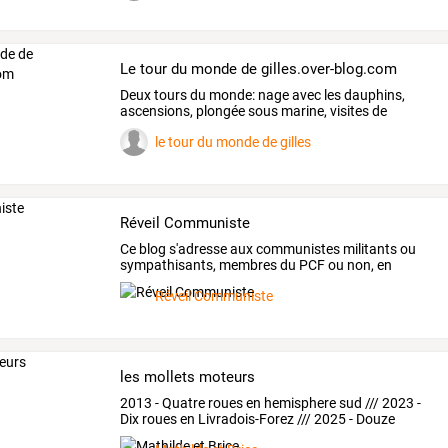
Le tour du monde de gilles.over-blog.com
Deux
tours
du
monde:
nage
avec
les
dauphins,
ascensions,
plongée
sous
marine,
visites
de
temples,
…
le tour du monde de gilles
Réveil Communiste
Ce
blog
s'adresse
aux
communistes
militants
ou
sympathisants,
membres
du
PCF
ou
non,
en
France
…
Réveil Communiste
les mollets moteurs
2013
-
Quatre
roues
en
hemisphere
sud
///
2023
-
Dix
roues
en
Livradois-Forez
///
2025
-
Douze
roues
en
…