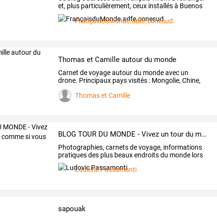
et,
plus
particulièrement,
ceux
installés
à
Buenos
Aires
…
FrançaisduMonde.adfe.conesud
Thomas et Camille autour du monde
Carnet
de
voyage
autour
du
monde
avec
un
drone.
Principaux
pays
visités
:
Mongolie,
Chine,
Japon,
…
Thomas et Camille
BLOG TOUR DU MONDE - Vivez un tour du monde comme si vous le faisiez !
Photographies,
carnets
de
voyage,
informations
pratiques
des
plus
beaux
endroits
du
monde
lors
de
…
Ludovic Passamonti
sapouak