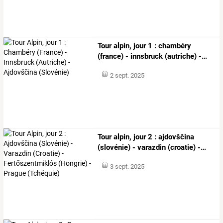
Tour
alpin,
jour
1
:
chambéry
(france)
-
innsbruck
(autriche)
-
…
2 sept. 2025
Tour
alpin,
jour
2
:
ajdovščina
(slovénie)
-
varazdin
(croatie)
-
…
3 sept. 2025