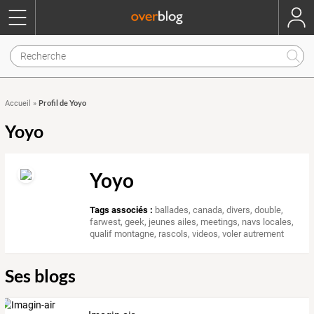
Profil de Yoyo
Accueil
»
Yoyo
Yoyo
Tags associés :
ballades
,
canada
,
divers
,
double
,
farwest
,
geek
,
jeunes ailes
,
meetings
,
navs locales
,
qualif montagne
,
rascols
,
videos
,
voler autrement
Ses blogs