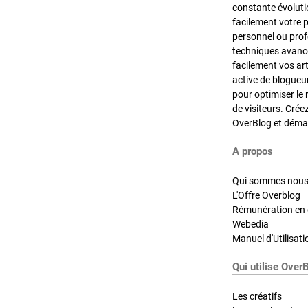
constante évoluti
facilement votre 
personnel ou pro
techniques avancé
facilement vos ar
active de blogueu
pour optimiser le 
de visiteurs. Crée
OverBlog et démar
A propos
Qui sommes nous
L'Offre Overblog
Rémunération en d
Webedia
Manuel d'Utilisati
Qui utilise Over
Les créatifs