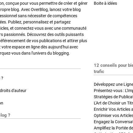
on, conçue pour vous permettre de créer et gérer
Boite à idées
propre blog. Avec OverBlog, lancez votre blog
fessionnel sans nécessiter de compétences
es. Publiez, personnalisez et partagez
ticles, et connectez-vous avec une communauté
rs passionnés. Découvrez des outils puissants
référencement de vos publications et attirer plus
z votre espace en ligne dès aujourd'hui avec
quez-vous dans l'univers du blogging.
12 conseils pour bi
trafic
 ?
Développez une Ligne 
roits d'auteur
Présentez-vous : L'Im
on
L'Art de Choisir un Ti
Blog ?
Optimiser vos Article
Engagez la Conversati
Amplifiez la Portée de