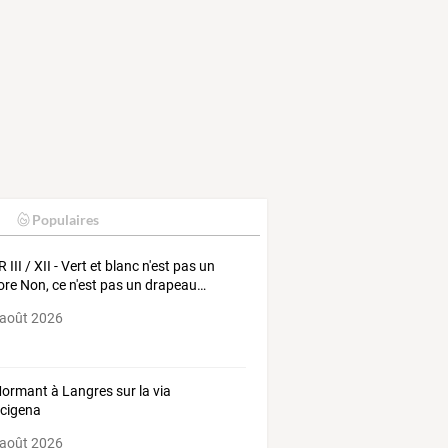
Populaires
R
III
/
XII
-
Vert
et
blanc
n'est
pas
un
lore
Non,
ce
n'est
pas
un
drapeau
…
 août 2026
ormant à Langres sur la via
cigena
 août 2026