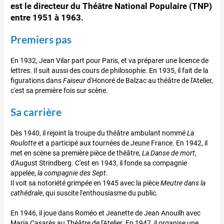
est le directeur du Théâtre National Populaire (TNP)
entre 1951 à 1963.
Premiers pas
En 1932, Jean Vilar part pour Paris, et va préparer une licence de
lettres. Il suit aussi des cours de philosophie. En 1935, il fait de la
figurations dans
Faiseur
d'Honoré de Balzac au théâtre de l'Atelier,
c'est sa première fois sur scène.
Sa carrière
Dès 1940, il rejoint la troupe du théâtre ambulant nommé
La
Roulotte
et a participé aux tournées de Jeune France. En 1942, il
met en scène sa première pièce de théâtre,
La Danse de mort
,
d'August Strindberg. C'est en 1943, il fonde sa compagnie
appelée,
la compagnie des Sept
.
Il voit sa notoriété grimpée en 1945 avec la pièce
Meutre dans la
cathédrale
, qui suscite l'enthousiasme du public
.
En 1946, il joue dans Roméo et Jeanette de Jean Anouilh avec
Maria Casarès au Théâtre de l'Atelier. En 1947, il organise une