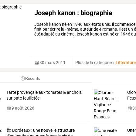
Joseph kanon : biographie
Joseph
kanon
né
en
1946
aux
états
unis.
il
commence
finit
par
écrire
lui-même.
auteur
de
4
romans,
il
est
un
é
été
adapté
au
cinéma.
joseph
kanon
est
né
en
1946
au
aujourd'hui
à
new
york
avec
…
30 mars 2011
Plus de la catégorie
»
Littérature
Récents
Tarte provençale aux tomates & anchois
Olor
sur pate feuilletée
Feux
9 août 2026
30
🏗️
Bordeaux
:
une
nouvelle
structure
Une 