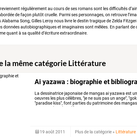
reviennent régulièrement au cours de ses romans sont les difficultés d’a
 abordée de façon plutôt cruelle. Parmi ses personnages, on retrouve l’im
Alabama Song, Gilles Leroy nous livre le destin tragique de Zelda Fitzgera
les données autobiographiques et imaginaires sont mêlées. En parlant de 
e quant à sa qualité d’écriture extraordinaire.
de la même catégorie Littérature
Ai yazawa : biographie et bibliogr
La
dessinatrice
japonaise
de
mangas
ai
yazawa
est
un
oeuvres
les
plus
célèbres,
"je
ne
suis
pas
un
ange",
"gok
"paradise
kiss",
font
parties
du
patrimoine
des
manga
en
1967,
dans
la
préfecture
…
19 août 2011
Plus de la catégorie
»
Littérature