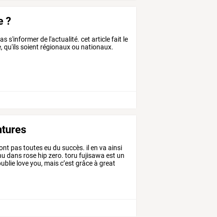
e ?
 s'informer de l'actualité. cet article fait le
e, qu'ils soient régionaux ou nationaux.
ntures
ont
pas
toutes
eu
du
succès.
il
en
va
ainsi
nu
dans
rose
hip
zero.
toru
fujisawa
est
un
ublie
love
you,
mais
c’est
grâce
à
great