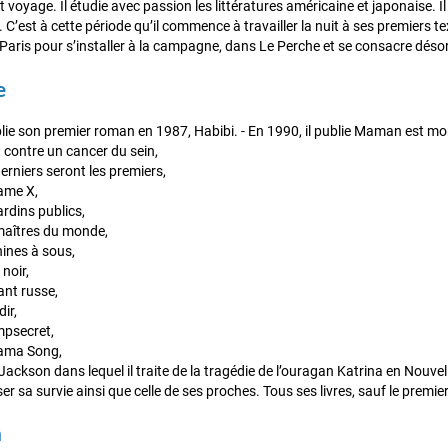
t voyage. Il étudie avec passion les littératures américaine et japonaise. Il
. C’est à cette période qu’il commence à travailler la nuit à ses premiers te
 Paris pour s’installer à la campagne, dans Le Perche et se consacre déso
e
lie son premier roman en 1987, Habibi. - En 1990, il publie Maman est morte
t contre un cancer du sein,
erniers seront les premiers,
ame X,
ardins publics,
maîtres du monde,
ines à sous,
 noir,
ant russe,
ir,
mpsecret,
bama Song,
Jackson dans lequel il traite de la tragédie de l’ouragan Katrina en Nouvelle
er sa survie ainsi que celle de ses proches. Tous ses livres, sauf le premi
n