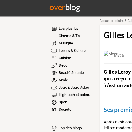
Accueil
»
Loisirs & Cu
Les plus lus
Gilles L
Cinéma & TV
Musique
Loisirs & Culture
Myca
Cuisine
Déco
Gilles Leroy
Beauté & santé
qui a reçu l
Mode
"c’est un au
Jeux & Jeux Vidéo
High-tech et sciences
Sport
Ses premi
Société
Après avoir obt
lettres moderne
Top des blogs