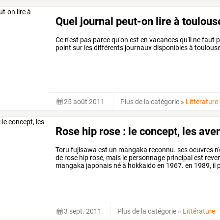
Quel journal peut-on lire à toulous
Ce n'est pas parce qu'on est en vacances qu'il ne faut pas
point sur les différents journaux disponibles à toulous
25 août 2011
Plus de la catégorie
»
Littérature
Rose hip rose : le concept, les ave
Toru
fujisawa
est
un
mangaka
reconnu.
ses
oeuvres
n'
de
rose
hip
rose,
mais
le
personnage
principal
est
reve
mangaka
japonais
né
à
hokkaido
en
1967.
en
1989,
il
p
teacher
onizuka
qu’il
est
…
3 sept. 2011
Plus de la catégorie
»
Littérature