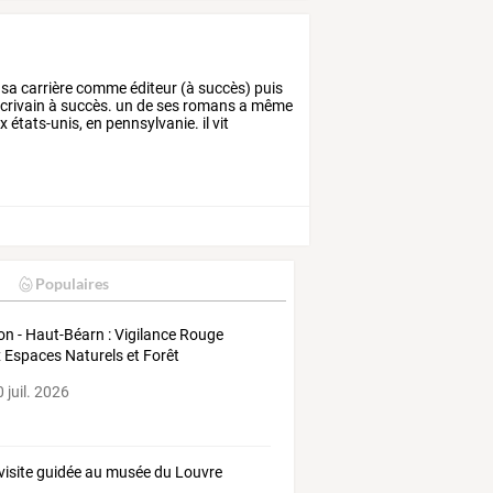
sa
carrière
comme
éditeur
(à
succès)
puis
crivain
à
succès.
un
de
ses
romans
a
même
x
états-unis,
en
pennsylvanie.
il
vit
Populaires
on - Haut-Béarn : Vigilance Rouge
 Espaces Naturels et Forêt
 juil. 2026
visite guidée au musée du Louvre