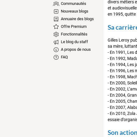
divers métiers e
Communautés
et audiovisuelle
Nouveaux blogs
en 1995, quitte
Annuaire des blogs
Sa carrièr
Offre Premium
Fonctionnalités
Gilles Leroy pub
Le blog du staff
sa mère, luttan
A propos de nous
- En 1991, Les d
FAQ
- En 1992, Mad
- En 1994, Les j
- En 1996, Les 
- En 1998, Mach
- En 2000, Soleil
- En 2002, L’am
- En 2004, Grand
- En 2005, Cha
- En 2007, Ala
- En 2010, Zola 
essaie d’organis
Son actio