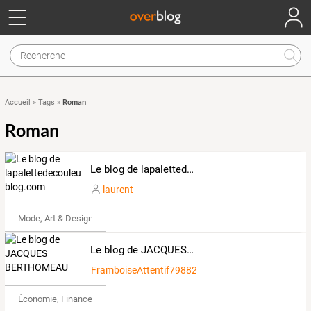
Roman
Accueil
»
Tags
»
Roman
Le blog de lapalettedecouleurs.over-blog.com
laurent
Mode, Art & Design
Le blog de JACQUES BERTHOMEAU
FramboiseAttentif7988242
Économie, Finance & Droit