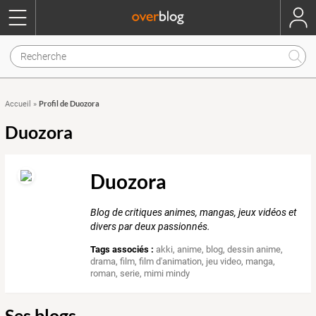
Profil de Duozora
Accueil
»
Duozora
Duozora
Blog de critiques animes, mangas, jeux vidéos et
divers par deux passionnés.
Tags associés :
akki
,
anime
,
blog
,
dessin anime
,
drama
,
film
,
film d'animation
,
jeu video
,
manga
,
roman
,
serie
,
mimi mindy
Ses blogs