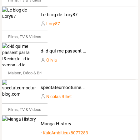
Films, TV & Vidéos
Le blog de Lory87
Lory87
Films, TV & Vidéos
d-id qui me passent par la t&ecirc;te - d-id sympa - d-id folles - d-id farfelues - d-id originales - et vos id !!!
Olivia
Maison, Déco & Bricolage
spectateurnocturne.over-blog.com
Nicolas Rilliet
Films, TV & Vidéos
Manga History
KaleAmbitieux8077283