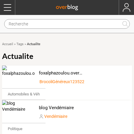
Actualite
Accueil
»
Tags
»
Actualite
foxalphazoulou.overblog.com
BrocoliGénéreux123522
Automobiles & Véhicules
blog Vendémiaire
Vendémiaire
Politique