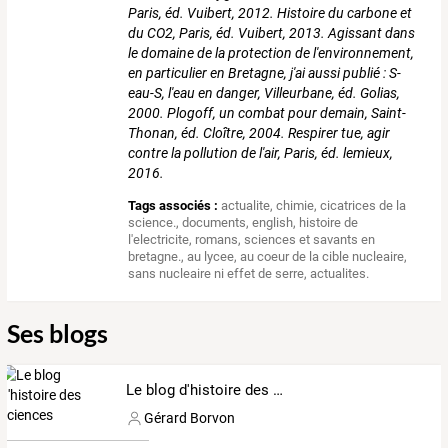
Paris, éd. Vuibert, 2012. Histoire du carbone et
du CO2, Paris, éd. Vuibert, 2013. Agissant dans
le domaine de la protection de l'environnement,
en particulier en Bretagne, j'ai aussi publié : S-
eau-S, l'eau en danger, Villeurbane, éd. Golias,
2000. Plogoff, un combat pour demain, Saint-
Thonan, éd. Cloître, 2004. Respirer tue, agir
contre la pollution de l'air, Paris, éd. lemieux,
2016.
Tags associés :
actualite
,
chimie
,
cicatrices de la
science.
,
documents
,
english
,
histoire de
l'electricite
,
romans
,
sciences et savants en
bretagne.
,
au lycee
,
au coeur de la cible nucleaire
,
sans nucleaire ni effet de serre
,
actualites.
Ses blogs
Le blog d'histoire des sciences
Gérard Borvon