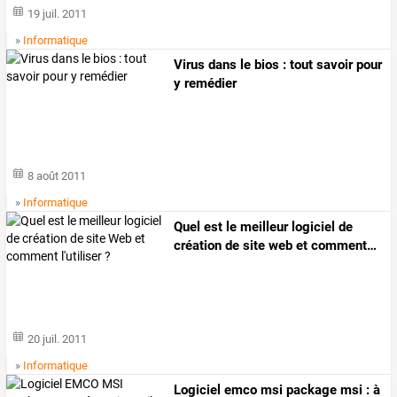
19 juil. 2011
»
Informatique
Virus dans le bios : tout savoir pour
y remédier
8 août 2011
»
Informatique
Quel
est
le
meilleur
logiciel
de
création
de
site
web
et
comment
…
20 juil. 2011
»
Informatique
Logiciel emco msi package msi : à