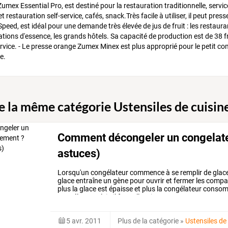
umex Essential Pro, est destiné pour la restauration traditionnelle, servi
et restauration self-service, cafés, snack.Très facile à utiliser, il peut pre
ed, est idéal pour une demande très élevée de jus de fruit : les restaurants
tations d'essence, les grands hôtels. Sa capacité de production est de 38 f
rvice. - Le presse orange Zumex Minex est plus approprié pour le petit comm
e.
de la même catégorie Ustensiles de cuisin
Comment décongeler un congelateu
astuces)
Lorsqu'un
congélateur
commence
à
se
remplir
de
glace
glace
entraîne
un
gène
pour
ouvrir
et
fermer
les
compar
plus
la
glace
est
épaisse
et
plus
la
congélateur
conso
congélateur
plein
il
faut
aller
vite
…
5 avr. 2011
Plus de la catégorie
»
Ustensiles de