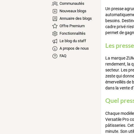
Communautés
Un presse agrum
Nouveaux blogs
automatiquement
Annuaire des blogs
besoins. Destin
Offre Premium
cadre privé n'es
permet de gagn
Fonctionnalités
Le blog du staff
Les press
A propos de nous
FAQ
La marque ZUMEX
rendement, la qu
secteur. Les pr
zeste qui donne 
émerveillés de b
dans la vente d
Quel press
Chaque modèle 
Versatile Pro co
pâtisseries. Cet
minute. Son util