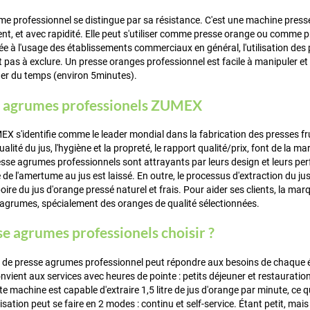
e professionnel se distingue par sa résistance. C'est une machine presse
, et avec rapidité. Elle peut s'utiliser comme presse orange ou comme pr
ée à l'usage des établissements commerciaux en général, l'utilisation de
t pas à exclure. Un presse oranges professionnel est facile à manipuler et 
er du temps (environ 5minutes).
e agrumes professionels ZUMEX
 s'identifie comme le leader mondial dans la fabrication des presses frui
alité du jus, l'hygiène et la propreté, le rapport qualité/prix, font de la
esse agrumes professionnels sont attrayants par leurs design et leurs per
de l'amertume au jus est laissé. En outre, le processus d'extraction du jus 
oire du jus d'orange pressé naturel et frais. Pour aider ses clients, la mar
'agrumes, spécialement des oranges de qualité sélectionnées.
e agrumes professionels choisir ?
de presse agrumes professionnel peut répondre aux besoins de chaque é
nvient aux services avec heures de pointe : petits déjeuner et restauration
te machine est capable d'extraire 1,5 litre de jus d'orange par minute, ce
isation peut se faire en 2 modes : continu et self-service. Étant petit, mai