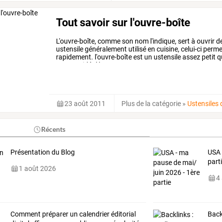
Tout savoir sur l'ouvre-boîte
L'ouvre-boîte,
comme
son
nom
l'indique,
sert
à
ouvrir
d
ustensile
généralement
utilisé
en
cuisine,
celui-ci
perme
rapidement.
l'ouvre-boîte
est
un
ustensile
assez
petit
q
partout.
idéal
lorsque
vous
…
23 août 2011
Plus de la catégorie
»
Ustensiles 
Récents
Présentation du Blog
USA 
part
1 août 2026
4
Comment préparer un calendrier éditorial
Back