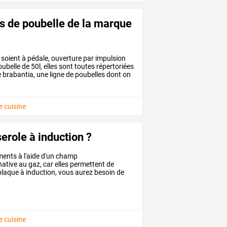
es de poubelle de la marque
soient
à
pédale,
ouverture
par
impulsion
ubelle
de
50l,
elles
sont
toutes
répertoriées
e
brabantia,
une
ligne
de
poubelles
dont
on
e cuisine
erole à induction ?
ments
à
l'aide
d'un
champ
native
au
gaz,
car
elles
permettent
de
laque
à
induction,
vous
aurez
besoin
de
e cuisine