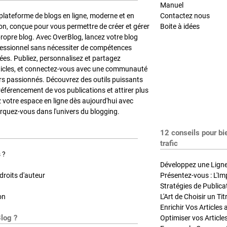
Manuel
plateforme de blogs en ligne, moderne et en
Contactez nous
on, conçue pour vous permettre de créer et gérer
Boite à idées
propre blog. Avec OverBlog, lancez votre blog
fessionnel sans nécessiter de compétences
es. Publiez, personnalisez et partagez
ticles, et connectez-vous avec une communauté
rs passionnés. Découvrez des outils puissants
référencement de vos publications et attirer plus
z votre espace en ligne dès aujourd'hui avec
quez-vous dans l'univers du blogging.
12 conseils pour bi
trafic
 ?
Développez une Ligne 
roits d'auteur
Présentez-vous : L'Im
on
L'Art de Choisir un Ti
Blog ?
Optimiser vos Article