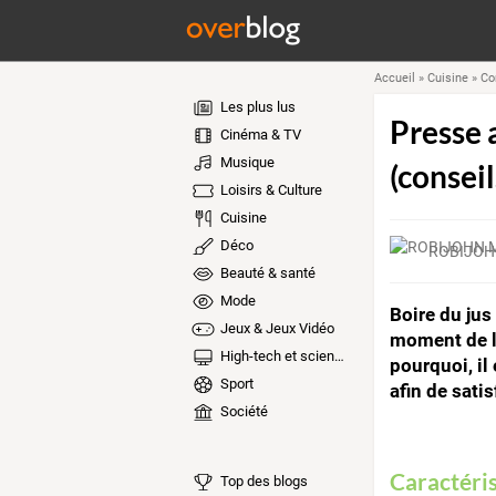
Accueil
»
Cuisine
»
Co
Les plus lus
Presse 
Cinéma & TV
Musique
(conseil
Loisirs & Culture
Cuisine
Déco
ROBIJOH
Beauté & santé
Mode
Boire du jus
Jeux & Jeux Vidéo
moment de la
High-tech et sciences
pourquoi, il
Sport
afin de sat
Société
Caractéri
Top des blogs