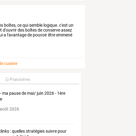
es
boîtes,
ce
qui
semble
logique.
c'est
un
t
d'ouvrir
des
boîtes
de
conserve
assez
ui
a
l'avantage
de
pouvoir
être
emmené
de cuisine
Populaires
- ma pause de mai/ juin 2026 - 1ère
ie
 août 2026
links : quelles stratégies suivre pour