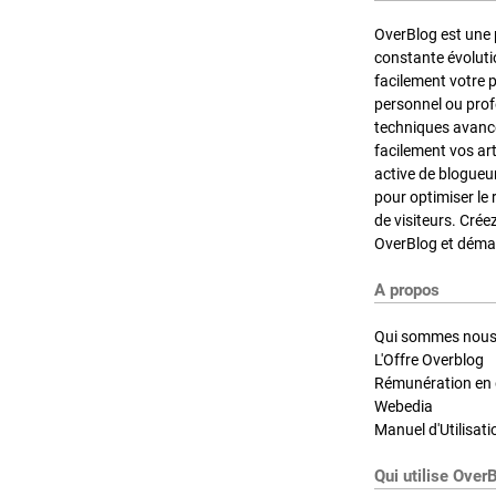
OverBlog est une 
constante évoluti
facilement votre 
personnel ou pro
techniques avancé
facilement vos ar
active de blogueu
pour optimiser le 
de visiteurs. Crée
OverBlog et démar
A propos
Qui sommes nous
L'Offre Overblog
Rémunération en d
Webedia
Manuel d'Utilisati
Qui utilise Over