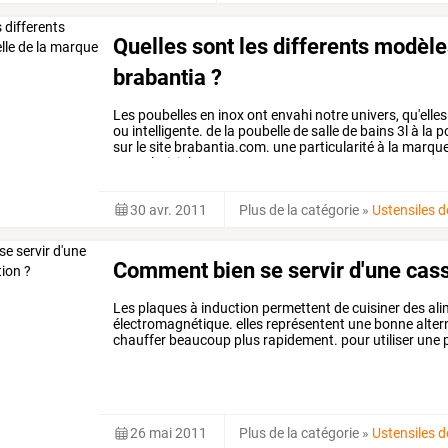
Quelles sont les differents modèl
brabantia ?
Les
poubelles
en
inox
ont
envahi
notre
univers,
qu'elles
ou
intelligente.
de
la
poubelle
de
salle
de
bains
3l
à
la
po
sur
le
site
brabantia.com.
une
particularité
à
la
marqu
peut
choisir
la
…
30 avr. 2011
Plus de la catégorie
»
Ustensiles d
Comment bien se servir d'une cass
Les
plaques
à
induction
permettent
de
cuisiner
des
ali
électromagnétique.
elles
représentent
une
bonne
alter
chauffer
beaucoup
plus
rapidement.
pour
utiliser
une
p
casseroles
et
de
poêles
spécifiques.
vous
…
26 mai 2011
Plus de la catégorie
»
Ustensiles d