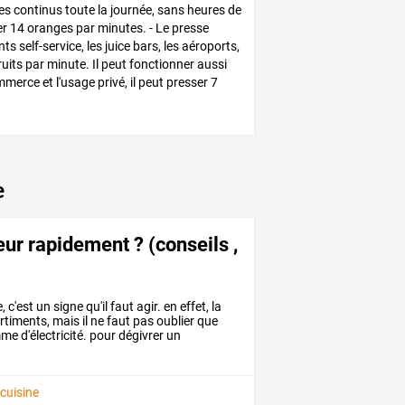
ces continus toute la journée, sans heures de
sser 14 oranges par minutes. - Le presse
 self-service, les juice bars, les aéroports,
ruits par minute. Il peut fonctionner aussi
erce et l'usage privé, il peut presser 7
e
r rapidement ? (conseils ,
,
c'est
un
signe
qu'il
faut
agir.
en
effet,
la
timents,
mais
il
ne
faut
pas
oublier
que
mme
d'électricité.
pour
dégivrer
un
 cuisine