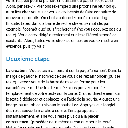
votre respect pour la planète en utilisant du papier recyclable.
Alors, pensez-y. - Prenons l'exemple d'une prochaine réunion qui
aura lieu chez vous. Car vous avez besoin de faire connaître de
nouveaux produits. On choisira donc le modèle marketing. -
Ensuite, tapez dans la barre de recherche votre mot clé, par
exemple : "cosmétique" puis "rechercher" (ne vous occupez pas du
reste). Vous serez dirigé directement sur les différents modèles
existants. Alors, faites votre choix selon ce que voulez mettre en
évidence, puis "j’y vais".
Deuxième étape
La création
- Vous êtes maintenant sur la page "création". Dans la
marge de gauche, inscrivez ce que vous désirez annoncer (puis le
reste). Servez-vous de la barre de mise en forme pour les
caractères, etc. - Une fois terminée, vous pouvez modifier
l'emplacement de votre texte sur la carte. Cliquez directement sur
le texte à déplacer, et déplacez-le à l'aide de la souris. Ajoutez une
image, ou un tableau si vous le souhaitez. Appuyez sur l'onglet
désiré et suivez la marche à suivre. L'image apparaît
instantanément, et il ne vous reste plus qu'à la placer
correctement (procédez de la même façon que pour le texte) -
Notez l'accroche en bas, par exemple : "Ne pas jeter sur la voie