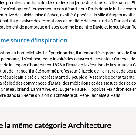
 les premières notions du dessin dès son jeune âge dans sa ville natale. Et 
père s'est opposé férocement à son départ pour Paris dans le but d'accomp
ntative de suicide mise à échec, avait été payée et la ville d'Angers avait 
insi, il a pu suivre des formations en matière de beaux-arts à Paris et obt
également de nombreux artistes comme le peintre David et le sculpteur R
mme source d'inspiration
isation du bas-relief Mort d'Épaminondas, il a remporté le grand prix de Ro
e personnel, il s'est beaucoup inspiré des oeuvres du sculpteur Canova, de 
 de la Légion d'honneur en 1826 à l'issue de l'exécution de la statue du 
titut de France, il a été nommé professeur à l'École de Peinture et de Scul
t républicain a été élu représentant du peuple à l'Assemblée constituante
a réalisé des commandes d'États, des médaillons et des statues des célé
e, Chateaubriand, Lamartine, etc. Eugène Faure, Hippolyte Maindron étaient
erré dans la 39ème division du cimetière du Père-Lachaise à Paris.
de la même catégorie Architecture