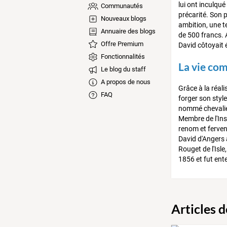
lui ont inculqué
Communautés
précarité. Son 
Nouveaux blogs
ambition, une te
Annuaire des blogs
de 500 francs. A
Offre Premium
David côtoyait 
Fonctionnalités
La vie co
Le blog du staff
A propos de nous
Grâce à la réal
FAQ
forger son styl
nommé chevalier
Membre de l'Ins
renom et ferven
David d'Angers 
Rouget de l'Isl
1856 et fut ent
Articles 