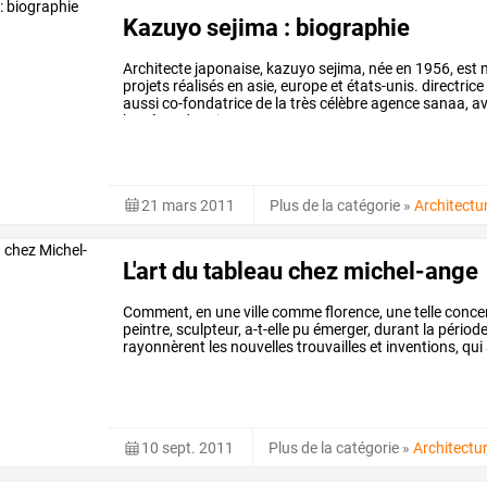
Kazuyo sejima : biographie
Architecte
japonaise,
kazuyo
sejima,
née
en
1956,
est
m
projets
réalisés
en
asie,
europe
et
états-unis.
directrice
aussi
co-fondatrice
de
la
très
célèbre
agence
sanaa,
av
lauréats
du
prix
…
21 mars 2011
Plus de la catégorie
»
Architectu
L'art du tableau chez michel-ange
Comment,
en
une
ville
comme
florence,
une
telle
conce
peintre,
sculpteur,
a-t-elle
pu
émerger,
durant
la
périod
rayonnèrent
les
nouvelles
trouvailles
et
inventions,
qui
répandre
à
travers
toute
…
10 sept. 2011
Plus de la catégorie
»
Architectu