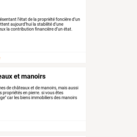
ésentant
l’état
de
la
propriété
foncière
d’un
ttent
aujourd’hui
la
stabilité
d’une
eux
la
contribution
financière
d’un
état.
e
teaux et manoirs
mes
de
châteaux
et
de
manoirs,
mais
aussi
es
propriétés
en
pierre.
si
vous
êtes
ige"
car
les
biens
immobiliers
des
manoirs