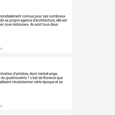
ondialement
connue
pour
ses
nombreux
de
sa
propre
agence
d'architecture,
elle
est
ec
ryue
nishizawa.
ils
sont
tous
deux
re
ntration
d’artistes,
dont
michel-ange,
e
du
quattrocento
?
c’est
de
florence
que
allaient
révolutionner
cette
époque
et
se
re