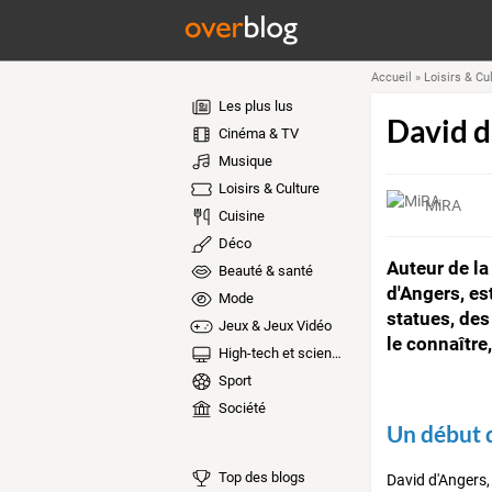
Accueil
»
Loisirs & Cu
Les plus lus
David d
Cinéma & TV
Musique
Loisirs & Culture
MiRA
Cuisine
Déco
Auteur de la
Beauté & santé
d'Angers, e
Mode
statues, des
Jeux & Jeux Vidéo
le connaître
High-tech et sciences
Sport
Société
Un début d
Top des blogs
David d'Angers,