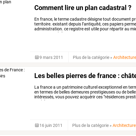
Comment lire un plan cadastral ?
En
france,
le
terme
cadastre
désigne
tout
document
pr
territoire.
existant
depuis
l’antiquité,
ces
papiers
perme
administration.
ce
registre
est
utile
pour
répartir
au
mi
accompagné
d'une
…
9 mars 2011
Plus de la catégorie
»
Architectur
Les belles pierres de france : châ
La
france
a
un
patrimoine
culturel
exceptionnel
en
ter
en
termes
de
belles
demeures
prestigieuses
ou
de
bell
intéressés,
vous
pouvez
acquérir
ces
"résidences
prest
et
châteaux
sont
en
constante
…
16 juin 2011
Plus de la catégorie
»
Architecture