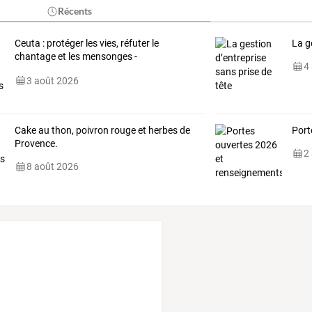
Récents
Ceuta
:
protéger
les
vies,
réfuter
le
La g
chantage
et
les
mensonges
-
4
Communiqué
de
presse
…
3 août 2026
Cake au thon, poivron rouge et herbes de
Port
Provence.
2
8 août 2026