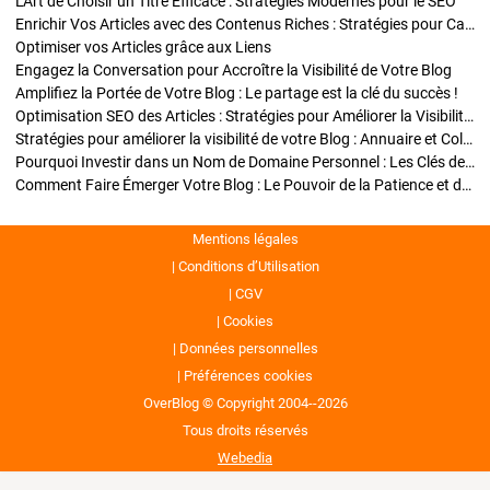
L'Art de Choisir un Titre Efficace : Stratégies Modernes pour le SEO
Enrichir Vos Articles avec des Contenus Riches : Stratégies pour Captiver et Optimiser
Optimiser vos Articles grâce aux Liens
Engagez la Conversation pour Accroître la Visibilité de Votre Blog
Amplifiez la Portée de Votre Blog : Le partage est la clé du succès !
Optimisation SEO des Articles : Stratégies pour Améliorer la Visibilité de Votre Blog
Stratégies pour améliorer la visibilité de votre Blog : Annuaire et Collaborations
Pourquoi Investir dans un Nom de Domaine Personnel : Les Clés de la Réussite de Votre Blog
Comment Faire Émerger Votre Blog : Le Pouvoir de la Patience et de la Persévérance
Mentions légales
Conditions d’Utilisation
CGV
Cookies
Données personnelles
Préférences cookies
OverBlog © Copyright 2004--2026
Tous droits réservés
Webedia