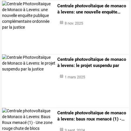
Centrale
photovoltaique
de
monaco
à
levens:
une
nouvelle
enquête
…
8 nov. 2025
Centrale
photovoltaïque
de
monaco
à
levens:
le
projet
suspendu
par
la
…
1 mars 2025
Centrale
photovoltaïque
de
monaco
à
levens:
baus
roux
menacé
(1)
-
…
3 sept. 2024