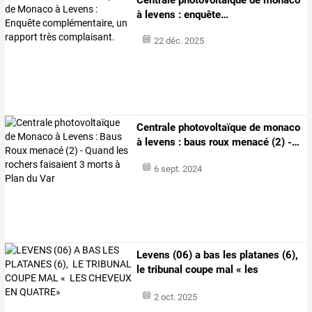
à
levens
:
enquête
…
22 déc. 2025
Centrale
photovoltaïque
de
monaco
à
levens
:
baus
roux
menacé
(2)
-
…
6 sept. 2024
Levens
(06)
a
bas
les
platanes
(6),
le
tribunal
coupe
mal
«
les
cheveux
…
2 oct. 2025