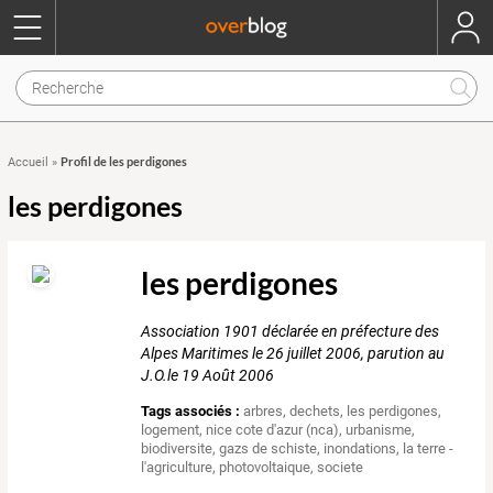
Profil de les perdigones
Accueil
»
les perdigones
les perdigones
Association 1901 déclarée en préfecture des
Alpes Maritimes le 26 juillet 2006, parution au
J.O.le 19 Août 2006
Tags associés :
arbres
,
dechets
,
les perdigones
,
logement
,
nice cote d'azur (nca)
,
urbanisme
,
biodiversite
,
gazs de schiste
,
inondations
,
la terre -
l'agriculture
,
photovoltaique
,
societe