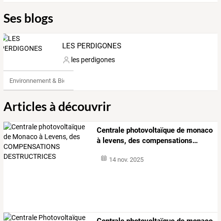
Ses blogs
LES PERDIGONES
les perdigones
Environnement & Bio
Articles à découvrir
Centrale
photovoltaïque
de
monaco
à
levens,
des
compensations
…
14 nov. 2025
Centrale
photovoltaïque
de
monaco