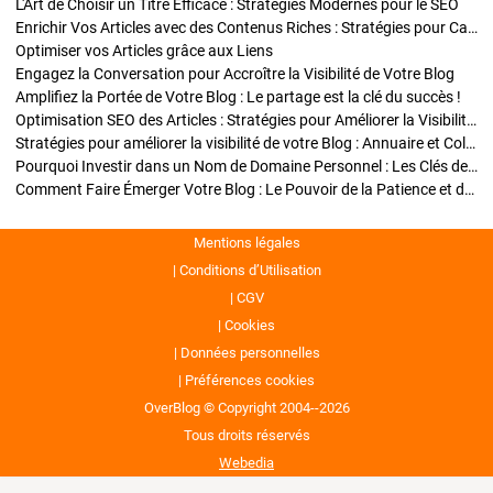
L'Art de Choisir un Titre Efficace : Stratégies Modernes pour le SEO
Enrichir Vos Articles avec des Contenus Riches : Stratégies pour Captiver et Optimiser
Optimiser vos Articles grâce aux Liens
Engagez la Conversation pour Accroître la Visibilité de Votre Blog
Amplifiez la Portée de Votre Blog : Le partage est la clé du succès !
Optimisation SEO des Articles : Stratégies pour Améliorer la Visibilité de Votre Blog
Stratégies pour améliorer la visibilité de votre Blog : Annuaire et Collaborations
Pourquoi Investir dans un Nom de Domaine Personnel : Les Clés de la Réussite de Votre Blog
Comment Faire Émerger Votre Blog : Le Pouvoir de la Patience et de la Persévérance
Mentions légales
Conditions d’Utilisation
CGV
Cookies
Données personnelles
Préférences cookies
OverBlog © Copyright 2004--2026
Tous droits réservés
Webedia